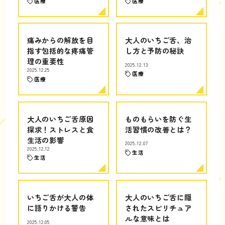
医療
医療
痛みからの解放を目
大人のいちご舌、治
指す包括的な疼痛管
し方と予防の秘訣
理の重要性
2025.12.13
2025.12.25
医療
医療
大人のいちご舌原因
ものもらいを防ぐ生
探求！ストレスと食
活習慣の改善とは？
生活の影響
2025.12.07
2025.12.12
生活
生活
いちご舌が大人の体
大人のいちご舌に隠
に語りかける警告
されたスピリチュア
ルな意味とは
2025.12.05