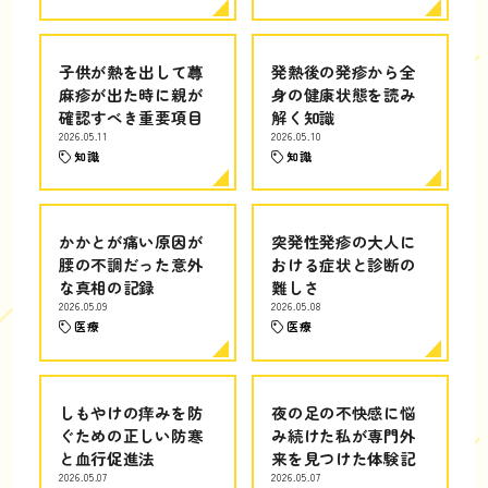
子供が熱を出して蕁
発熱後の発疹から全
麻疹が出た時に親が
身の健康状態を読み
確認すべき重要項目
解く知識
2026.05.11
2026.05.10
知識
知識
かかとが痛い原因が
突発性発疹の大人に
腰の不調だった意外
おける症状と診断の
な真相の記録
難しさ
2026.05.09
2026.05.08
医療
医療
しもやけの痒みを防
夜の足の不快感に悩
ぐための正しい防寒
み続けた私が専門外
と血行促進法
来を見つけた体験記
2026.05.07
2026.05.07