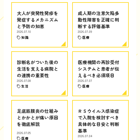
大人が突発性発疹を
成人期の注意欠陥多
発症するメカニズム
動性障害を正確に判
と予防の知恵
断する評価基準
2026.07.10
2026.07.09
知識
医療
診断名がついた後の
医療機関の再診受付
生活を支える病院と
システムと患者が伝
の連携の重要性
えるべき必須項目
2026.07.08
2026.07.07
生活
医療
足底筋膜炎の仕組み
ＲＳウイルス感染症
とかかとが痛い原因
で入院を検討すべき
を徹底解説
具体的な目安と判断
基準
2026.07.05
2026.07.04
医療