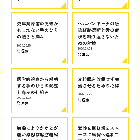
更年期障害の兆候か
ヘルパンギーナの感
もしれない手のひら
染経路遮断と舌の症
の熱さと痒み
状を繰り返さないた
めの対策
2026.05.25
2026.05.23
医療
生活
医学的視点から解明
麦粒腫を放置せず完
する手のひらの熱感
治させるための心得
と痒みの仕組み
2026.05.22
2026.05.23
医療
知識
加齢によりかかとが
受診を拒む親をスム
痛い原因は脂肪組織
ーズに病院へ連れて