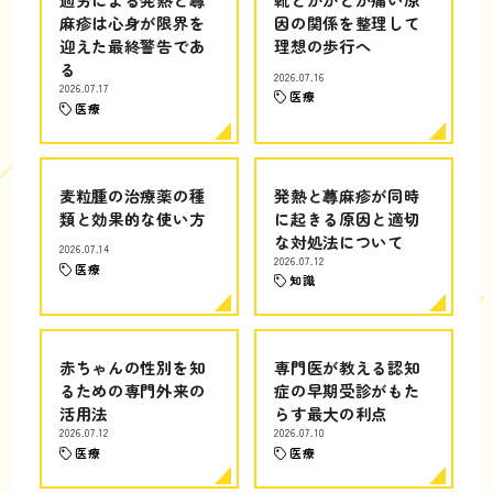
麻疹は心身が限界を
因の関係を整理して
迎えた最終警告であ
理想の歩行へ
る
2026.07.16
2026.07.17
医療
医療
麦粒腫の治療薬の種
発熱と蕁麻疹が同時
類と効果的な使い方
に起きる原因と適切
な対処法について
2026.07.14
2026.07.12
医療
知識
赤ちゃんの性別を知
専門医が教える認知
るための専門外来の
症の早期受診がもた
活用法
らす最大の利点
2026.07.12
2026.07.10
医療
医療