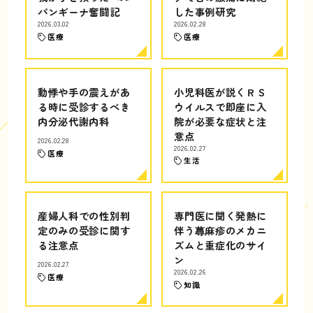
パンギーナ奮闘記
した事例研究
2026.03.02
2026.02.28
医療
医療
動悸や手の震えがあ
小児科医が説くＲＳ
る時に受診するべき
ウイルスで即座に入
内分泌代謝内科
院が必要な症状と注
意点
2026.02.28
2026.02.27
医療
生活
産婦人科での性別判
専門医に聞く発熱に
定のみの受診に関す
伴う蕁麻疹のメカニ
る注意点
ズムと重症化のサイ
ン
2026.02.27
2026.02.26
医療
知識