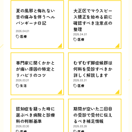
夏の風邪と侮れない
大正区でマウスピー
舌の痛みを伴うヘル
ス矯正を始める前に
パンギーナ日記
確認すべき注意点の
整理
2026.04.01
2026.04.01
医療
医療
専門家に聞くかかと
むずむず脚症候群は
が痛い原因の特定と
何科を受診すべきか
リハビリのコツ
詳しく解説します
2026.03.31
2026.03.31
生活
医療
認知症を疑った時に
期間が空いた二回目
選ぶべき病院と診療
の受診で受付に伝え
科の判断基準
るべき補足情報
2026.03.30
2026.03.28
医療
医療