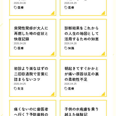
2026.04.30
2026.04.29
医療
医療
突発性発疹が大人に
診断結果をこれから
再燃した時の症状と
の人生の地図として
快復記録
活用するための知恵
2026.04.28
2026.04.28
医療
知識
初診より楽なはずの
朝起きてすぐかかと
二回目通院で言葉に
が痛い原因は足の裏
詰まらないコツ
の柔軟性不足
2026.04.25
2026.04.25
生活
医療
痛くないのに歯医者
子供の水疱瘡を乗り
へ行く？予防歯科の
越えた体験記