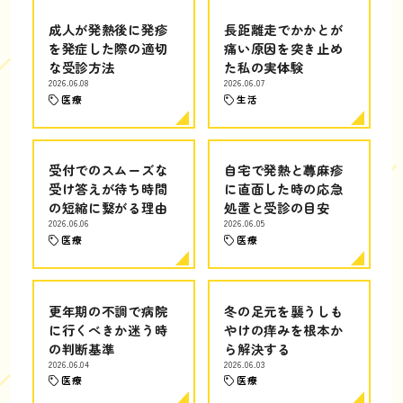
成人が発熱後に発疹
長距離走でかかとが
を発症した際の適切
痛い原因を突き止め
な受診方法
た私の実体験
2026.06.08
2026.06.07
医療
生活
受付でのスムーズな
自宅で発熱と蕁麻疹
受け答えが待ち時間
に直面した時の応急
の短縮に繋がる理由
処置と受診の目安
2026.06.06
2026.06.05
医療
医療
更年期の不調で病院
冬の足元を襲うしも
に行くべきか迷う時
やけの痒みを根本か
の判断基準
ら解決する
2026.06.04
2026.06.03
医療
医療