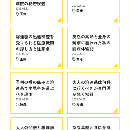
病院の精密検査
2026.06.22
2026.06.23
医療
医療
溶連菌の迅速検査を
突然の高熱と全身の
受けられる医療機関
発疹に襲われた私の
の探し方と注意点
闘病体験記
2026.06.22
2026.06.21
医療
生活
子供の喉の痛みと溶
大人の溶連菌は何科
連菌で小児科を選ぶ
に行くべきか専門医
べき理由
が説く指針
2026.06.20
2026.06.20
知識
知識
大人の発熱と蕁麻疹
急な高熱と共に全身