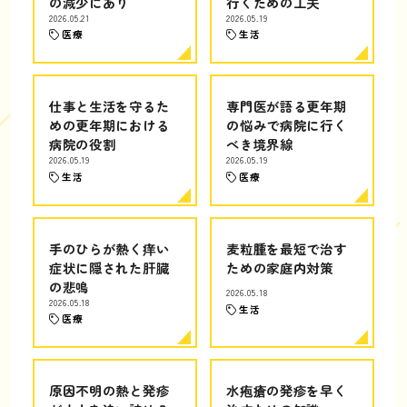
の減少にあり
行くための工夫
2026.05.21
2026.05.19
医療
生活
仕事と生活を守るた
専門医が語る更年期
めの更年期における
の悩みで病院に行く
病院の役割
べき境界線
2026.05.19
2026.05.19
生活
医療
手のひらが熱く痒い
麦粒腫を最短で治す
症状に隠された肝臓
ための家庭内対策
の悲鳴
2026.05.18
2026.05.18
生活
医療
原因不明の熱と発疹
水疱瘡の発疹を早く