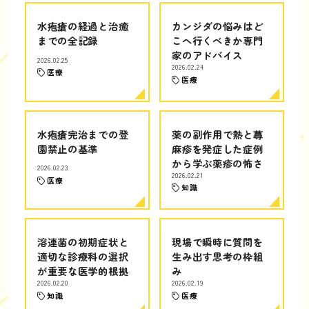
水疱瘡の経過と治癒
カンジダの悩みはど
までの全記録
こへ行くべきか専門
家のアドバイス
2026.02.25
2026.02.24
医療
医療
水疱瘡完治までの登
薬の副作用で熱と蕁
園禁止の基準
麻疹を発症した症例
から学ぶ薬疹の怖さ
2026.02.23
2026.02.21
医療
知識
溶連菌の初期症状と
現場で瞬時に質問を
適切な診療科の選択
生み出す思考の枠組
が重要な医学的根拠
み
2026.02.20
2026.02.19
知識
医療