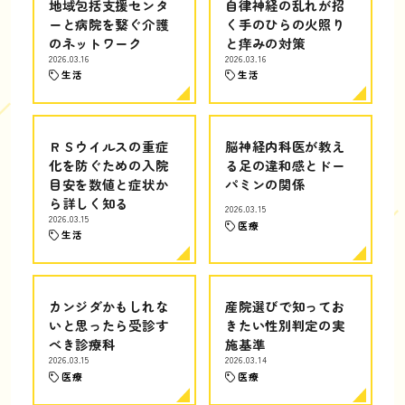
地域包括支援センタ
自律神経の乱れが招
ーと病院を繋ぐ介護
く手のひらの火照り
のネットワーク
と痒みの対策
2026.03.16
2026.03.16
生活
生活
ＲＳウイルスの重症
脳神経内科医が教え
化を防ぐための入院
る足の違和感とドー
目安を数値と症状か
パミンの関係
ら詳しく知る
2026.03.15
2026.03.15
医療
生活
カンジダかもしれな
産院選びで知ってお
いと思ったら受診す
きたい性別判定の実
べき診療科
施基準
2026.03.15
2026.03.14
医療
医療