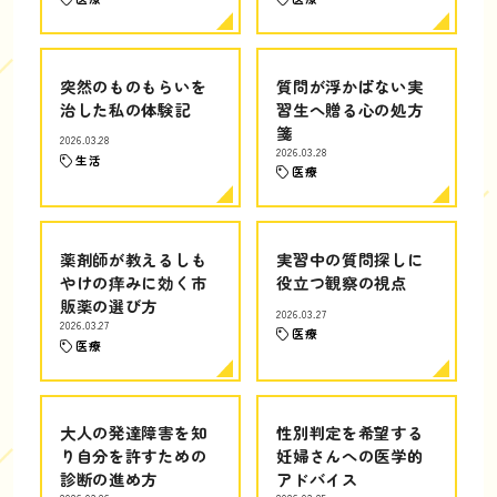
突然のものもらいを
質問が浮かばない実
治した私の体験記
習生へ贈る心の処方
箋
2026.03.28
2026.03.28
生活
医療
薬剤師が教えるしも
実習中の質問探しに
やけの痒みに効く市
役立つ観察の視点
販薬の選び方
2026.03.27
2026.03.27
医療
医療
大人の発達障害を知
性別判定を希望する
り自分を許すための
妊婦さんへの医学的
診断の進め方
アドバイス