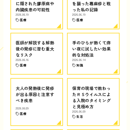
に隠された膠原病や
を襲った蕁麻疹と戦
内臓疾患の可能性
った私の記録
2026.06.19
2026.06.19
医療
医療
医師が解説する解熱
手のひらが熱くて痒
後の発疹に潜む重大
い夜に試したい効果
なリスク
的な対処法
2026.06.16
2026.06.14
医療
知識
大人の発熱後に発疹
保育の現場で教わっ
が出る原因と注意す
たＲＳウイルスによ
べき疾患
る入院のタイミング
と見極め方
2026.06.09
2026.06.09
医療
生活