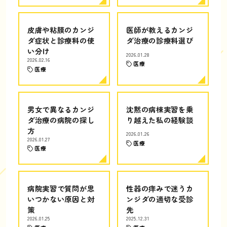
皮膚や粘膜のカンジ
医師が教えるカンジ
ダ症状と診療科の使
ダ治療の診療科選び
い分け
2026.01.28
2026.02.16
医療
医療
男女で異なるカンジ
沈黙の病棟実習を乗
ダ治療の病院の探し
り越えた私の経験談
方
2026.01.26
2026.01.27
医療
医療
病院実習で質問が思
性器の痒みで迷うカ
いつかない原因と対
ンジダの適切な受診
策
先
2026.01.25
2025.12.31