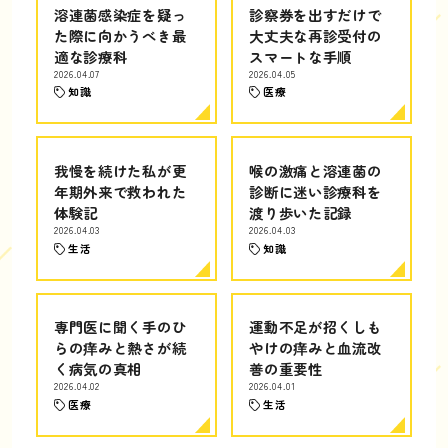
溶連菌感染症を疑っ
診察券を出すだけで
た際に向かうべき最
大丈夫な再診受付の
適な診療科
スマートな手順
2026.04.07
2026.04.05
知識
医療
我慢を続けた私が更
喉の激痛と溶連菌の
年期外来で救われた
診断に迷い診療科を
体験記
渡り歩いた記録
2026.04.03
2026.04.03
生活
知識
専門医に聞く手のひ
運動不足が招くしも
らの痒みと熱さが続
やけの痒みと血流改
く病気の真相
善の重要性
2026.04.02
2026.04.01
医療
生活