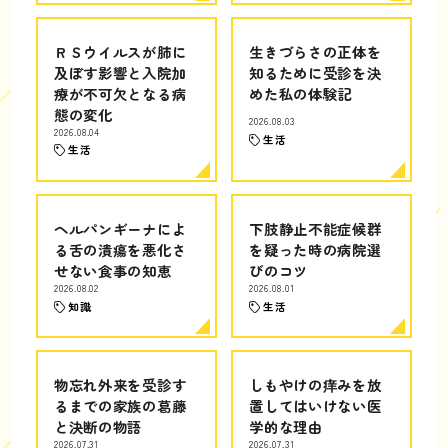
ＲＳウイルスが肺に
生きづらさの正体を
及ぼす影響と入院加
知るために受診を決
療が不可欠となる病
めた私の体験記
態の変化
2026.08.03
2026.08.04
生活
生活
ヘルパンギーナによ
下肢静止不能症候群
る舌の潰瘍を悪化さ
を疑った時の病院選
せない食事の知恵
びのコツ
2026.08.02
2026.08.01
知識
生活
物忘れ外来を受診す
しもやけの痒みを放
るまでの家族の葛藤
置してはいけない医
と決断の物語
学的な理由
2026.07.31
2026.07.31