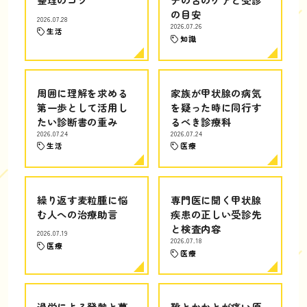
の目安
2026.07.28
2026.07.26
生活
知識
周囲に理解を求める
家族が甲状腺の病気
第一歩として活用し
を疑った時に同行す
たい診断書の重み
るべき診療科
2026.07.24
2026.07.24
生活
医療
繰り返す麦粒腫に悩
専門医に聞く甲状腺
む人への治療助言
疾患の正しい受診先
と検査内容
2026.07.19
2026.07.18
医療
医療
過労による発熱と蕁
靴とかかとが痛い原