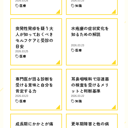
2026.03.26
2026.03.25
医療
知識
突発性発疹を疑う大
水疱瘡の症状変化を
人が知っておくべき
知るための解説
セルフケアと受診の
目安
2026.03.23
医療
2026.03.25
医療
専門医が語る診断を
耳鼻咽喉科で溶連菌
受ける意味と自分を
の検査を受けるメリ
肯定する力
ットと判断基準
2026.03.23
2026.03.22
医療
知識
成長期にかかとが痛
更年期障害と他の病