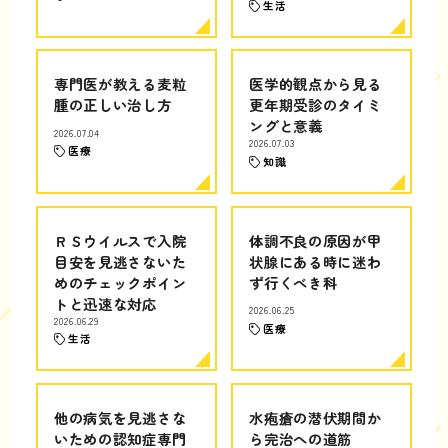
生活
専門医が教える麦粒
医学的観点から見る
腫の正しい治し方
更年期受診のタイミ
ングと意義
2026.07.04
2026.07.03
医療
知識
ＲＳウイルスで入院
体調不良の原因が甲
目安を見逃さないた
状腺にある時に迷わ
めのチェックポイン
ず行くべき科
トと迅速な対応
2026.06.25
2026.06.29
医療
生活
他の病気を見逃さな
水疱瘡の潜伏期間か
いための認知症専門
ら完治への道筋