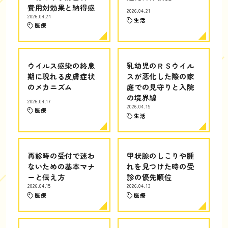
費用対効果と納得感
2026.04.21
2026.04.24
生活
医療
ウイルス感染の終息
乳幼児のＲＳウイル
期に現れる皮膚症状
スが悪化した際の家
のメカニズム
庭での見守りと入院
の境界線
2026.04.17
2026.04.15
医療
生活
再診時の受付で迷わ
甲状腺のしこりや腫
ないための基本マナ
れを見つけた時の受
ーと伝え方
診の優先順位
2026.04.15
2026.04.13
医療
医療