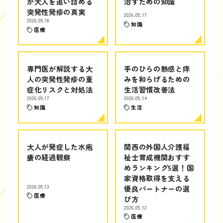
が大人を追い詰める
治すための知識
突発性発疹の真実
2026.05.17
2026.05.18
知識
医療
専門医が解説する大
手のひらの熱感と痒
人の突発性発疹の重
みを和らげるための
症化リスクと対処法
生活習慣改善法
2026.05.17
2026.05.14
知識
生活
大人が発症した水疱
関西の外国人介護福
瘡の経過観察
祉士育成機関おすす
めランキング5選！国
家資格取得を支える
2026.05.13
優良パートナーの選
医療
び方
2026.05.12
医療