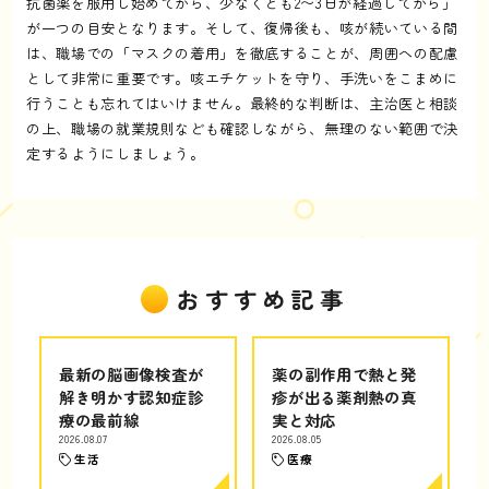
抗菌薬を服用し始めてから、少なくとも2〜3日が経過してから」
が一つの目安となります。そして、復帰後も、咳が続いている間
は、職場での「マスクの着用」を徹底することが、周囲への配慮
として非常に重要です。咳エチケットを守り、手洗いをこまめに
行うことも忘れてはいけません。最終的な判断は、主治医と相談
の上、職場の就業規則なども確認しながら、無理のない範囲で決
定するようにしましょう。
おすすめ記事
最新の脳画像検査が
薬の副作用で熱と発
解き明かす認知症診
疹が出る薬剤熱の真
療の最前線
実と対応
2026.08.07
2026.08.05
生活
医療