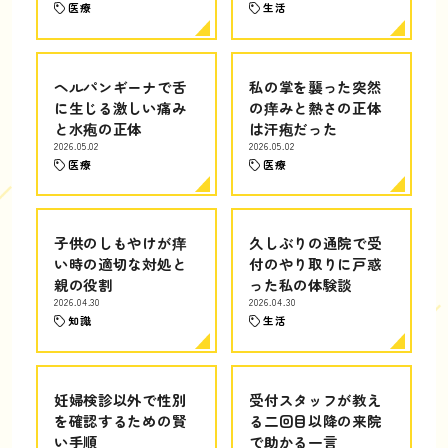
医療
生活
ヘルパンギーナで舌
私の掌を襲った突然
に生じる激しい痛み
の痒みと熱さの正体
と水疱の正体
は汗疱だった
2026.05.02
2026.05.02
医療
医療
子供のしもやけが痒
久しぶりの通院で受
い時の適切な対処と
付のやり取りに戸惑
親の役割
った私の体験談
2026.04.30
2026.04.30
知識
生活
妊婦検診以外で性別
受付スタッフが教え
を確認するための賢
る二回目以降の来院
い手順
で助かる一言