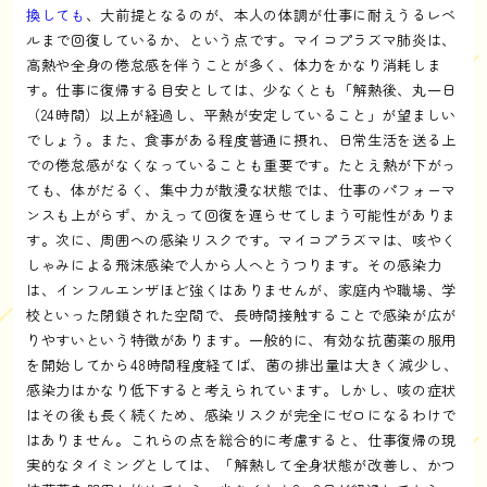
換しても
、大前提となるのが、本人の体調が仕事に耐えうるレベ
ルまで回復しているか、という点です。マイコプラズマ肺炎は、
高熱や全身の倦怠感を伴うことが多く、体力をかなり消耗しま
す。仕事に復帰する目安としては、少なくとも「解熱後、丸一日
（24時間）以上が経過し、平熱が安定していること」が望ましい
でしょう。また、食事がある程度普通に摂れ、日常生活を送る上
での倦怠感がなくなっていることも重要です。たとえ熱が下がっ
ても、体がだるく、集中力が散漫な状態では、仕事のパフォーマ
ンスも上がらず、かえって回復を遅らせてしまう可能性がありま
す。次に、周囲への感染リスクです。マイコプラズマは、咳やく
しゃみによる飛沫感染で人から人へとうつります。その感染力
は、インフルエンザほど強くはありませんが、家庭内や職場、学
校といった閉鎖された空間で、長時間接触することで感染が広が
りやすいという特徴があります。一般的に、有効な抗菌薬の服用
を開始してから48時間程度経てば、菌の排出量は大きく減少し、
感染力はかなり低下すると考えられています。しかし、咳の症状
はその後も長く続くため、感染リスクが完全にゼロになるわけで
はありません。これらの点を総合的に考慮すると、仕事復帰の現
実的なタイミングとしては、「解熱して全身状態が改善し、かつ