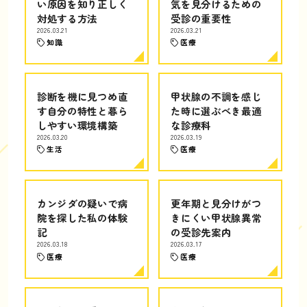
い原因を知り正しく
気を見分けるための
対処する方法
受診の重要性
2026.03.21
2026.03.21
知識
医療
診断を機に見つめ直
甲状腺の不調を感じ
す自分の特性と暮ら
た時に選ぶべき最適
しやすい環境構築
な診療科
2026.03.20
2026.03.19
生活
医療
カンジダの疑いで病
更年期と見分けがつ
院を探した私の体験
きにくい甲状腺異常
記
の受診先案内
2026.03.18
2026.03.17
医療
医療