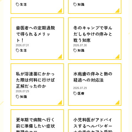
生活
知識
歯医者への定期通院
冬のキャンプで学ん
で得られるメリッ
だしもやけの痒みと
ト！
戦う知恵
2026.07.31
2026.07.30
生活
知識
私が溶連菌にかかっ
水疱瘡の痒みと熱の
た際は何科に行けば
経過への対応法
正解だったのか
2026.07.29
2026.07.29
医療
知識
更年期で病院へ行く
小児科医がアドバイ
前に準備したい症状
スするヘルパンギー
整理のコツ
ナの舌のケアと受診