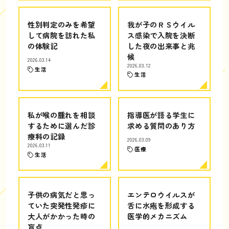
性別判定のみを希望
我が子のＲＳウイル
して病院を訪れた私
ス感染で入院を決断
の体験記
した夜の出来事と兆
候
2026.03.14
2026.03.12
生活
生活
私が喉の腫れを相談
指導医が語る学生に
するために選んだ診
求める質問のあり方
療科の記録
2026.03.09
2026.03.11
医療
生活
子供の病気だと思っ
エンテロウイルスが
ていた突発性発疹に
舌に水疱を形成する
大人がかかった時の
医学的メカニズム
盲点