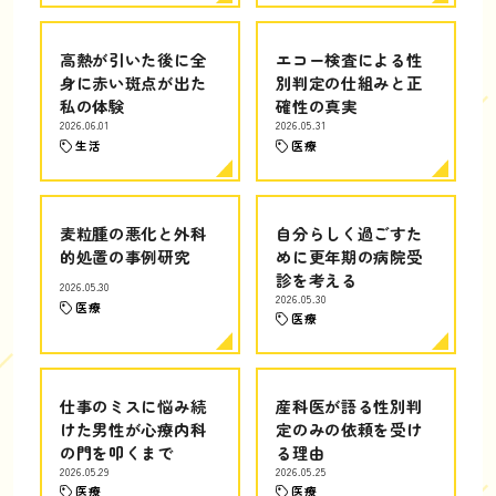
高熱が引いた後に全
エコー検査による性
身に赤い斑点が出た
別判定の仕組みと正
私の体験
確性の真実
2026.06.01
2026.05.31
生活
医療
麦粒腫の悪化と外科
自分らしく過ごすた
的処置の事例研究
めに更年期の病院受
診を考える
2026.05.30
2026.05.30
医療
医療
仕事のミスに悩み続
産科医が語る性別判
けた男性が心療内科
定のみの依頼を受け
の門を叩くまで
る理由
2026.05.29
2026.05.25
医療
医療