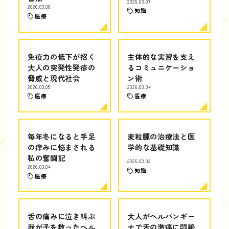
2026.03.07
2026.03.08
知識
医療
免疫力の低下が招く
主体的な実習を支え
大人の突発性発疹の
るコミュニケーショ
脅威と現代社会
ン術
2026.03.05
2026.03.04
医療
医療
毎年冬になると手足
麦粒腫の治療法と医
の痒みに悩まされる
学的な基礎知識
私の奮闘記
2026.03.02
2026.03.04
知識
医療
舌の痛みに泣き叫ぶ
大人がヘルパンギー
我が子を救ったヘル
ナで舌の激痛に悶絶