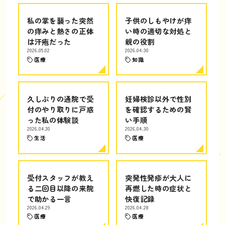
私の掌を襲った突然
子供のしもやけが痒
の痒みと熱さの正体
い時の適切な対処と
は汗疱だった
親の役割
2026.05.02
2026.04.30
医療
知識
久しぶりの通院で受
妊婦検診以外で性別
付のやり取りに戸惑
を確認するための賢
った私の体験談
い手順
2026.04.30
2026.04.30
生活
医療
受付スタッフが教え
突発性発疹が大人に
る二回目以降の来院
再燃した時の症状と
で助かる一言
快復記録
2026.04.29
2026.04.28
医療
医療