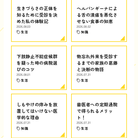
生きづらさの正体を
ヘルパンギーナによ
知るために受診を決
る舌の潰瘍を悪化さ
めた私の体験記
せない食事の知恵
2026.08.03
2026.08.02
生活
知識
下肢静止不能症候群
物忘れ外来を受診す
を疑った時の病院選
るまでの家族の葛藤
びのコツ
と決断の物語
2026.08.01
2026.07.31
生活
生活
しもやけの痒みを放
歯医者への定期通院
置してはいけない医
で得られるメリッ
学的な理由
ト！
2026.07.31
2026.07.31
知識
生活