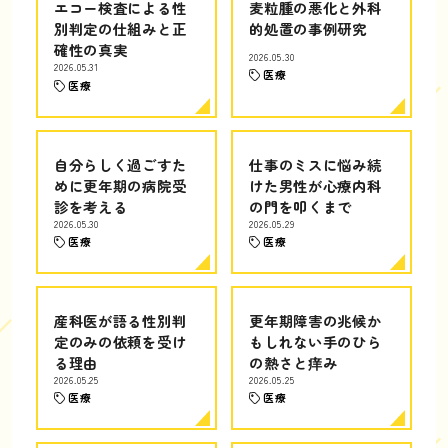
エコー検査による性
麦粒腫の悪化と外科
別判定の仕組みと正
的処置の事例研究
確性の真実
2026.05.30
2026.05.31
医療
医療
自分らしく過ごすた
仕事のミスに悩み続
めに更年期の病院受
けた男性が心療内科
診を考える
の門を叩くまで
2026.05.30
2026.05.29
医療
医療
産科医が語る性別判
更年期障害の兆候か
定のみの依頼を受け
もしれない手のひら
る理由
の熱さと痒み
2026.05.25
2026.05.25
医療
医療