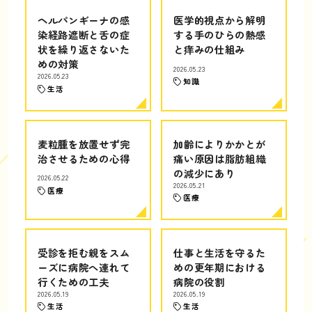
ヘルパンギーナの感
医学的視点から解明
染経路遮断と舌の症
する手のひらの熱感
状を繰り返さないた
と痒みの仕組み
めの対策
2026.05.23
2026.05.23
知識
生活
麦粒腫を放置せず完
加齢によりかかとが
治させるための心得
痛い原因は脂肪組織
の減少にあり
2026.05.22
2026.05.21
医療
医療
受診を拒む親をスム
仕事と生活を守るた
ーズに病院へ連れて
めの更年期における
行くための工夫
病院の役割
2026.05.19
2026.05.19
生活
生活