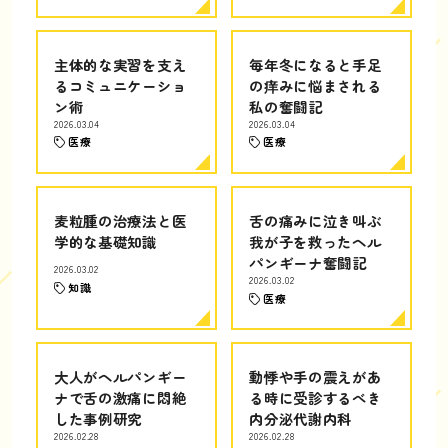
主体的な実習を支え
毎年冬になると手足
るコミュニケーショ
の痒みに悩まされる
ン術
私の奮闘記
2026.03.04
2026.03.04
医療
医療
麦粒腫の治療法と医
舌の痛みに泣き叫ぶ
学的な基礎知識
我が子を救ったヘル
パンギーナ奮闘記
2026.03.02
2026.03.02
知識
医療
大人がヘルパンギー
動悸や手の震えがあ
ナで舌の激痛に悶絶
る時に受診するべき
した事例研究
内分泌代謝内科
2026.02.28
2026.02.28