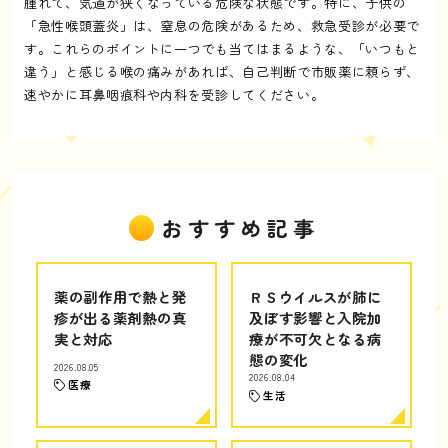
腫れて、気道が狭くなっている危険な状態です。特に、子供の
「急性喉頭蓋炎」は、窒息の危険があるため、救急受診が必要で
す。これらのポイントに一つでも当てはまるような、「いつもと
違う」と感じる喉の痛みがあれば、自己判断で市販薬に頼らず、
速やかに耳鼻咽痕科や内科を受診してください。
おすすめ記事
薬の副作用で熱と発
ＲＳウイルスが肺に
疹が出る薬剤熱の真
及ぼす影響と入院加
実と対応
療が不可欠となる病
態の変化
2026.08.05
2026.08.04
医療
生活