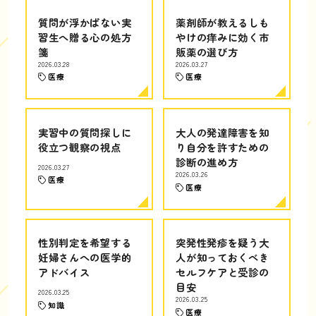
質問が浮かばない実
薬剤師が教えるしも
習生へ贈る心の処方
やけの痒みに効く市
箋
販薬の選び方
2026.03.28
2026.03.27
医療
医療
実習中の質問探しに
大人の発達障害を知
役立つ観察の視点
り自分を許すための
診断の進め方
2026.03.27
2026.03.26
医療
医療
性別判定を希望する
突発性発疹を疑う大
妊婦さんへの医学的
人が知っておくべき
アドバイス
セルフケアと受診の
目安
2026.03.25
2026.03.25
知識
医療