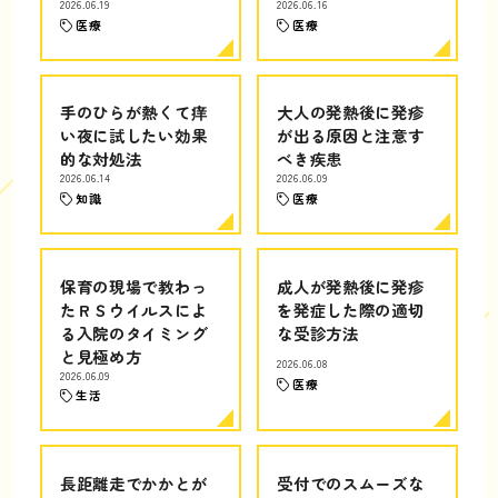
2026.06.19
2026.06.16
医療
医療
手のひらが熱くて痒
大人の発熱後に発疹
い夜に試したい効果
が出る原因と注意す
的な対処法
べき疾患
2026.06.14
2026.06.09
知識
医療
保育の現場で教わっ
成人が発熱後に発疹
たＲＳウイルスによ
を発症した際の適切
る入院のタイミング
な受診方法
と見極め方
2026.06.08
2026.06.09
医療
生活
長距離走でかかとが
受付でのスムーズな