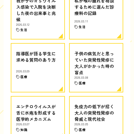
我が子のＲＳウイル
私が喉の腫れを相談
ス感染で入院を決断
するために選んだ診
した夜の出来事と兆
療科の記録
候
2026.03.11
2026.03.12
生活
生活
指導医が語る学生に
子供の病気だと思っ
求める質問のあり方
ていた突発性発疹に
大人がかかった時の
2026.03.09
盲点
医療
2026.03.08
医療
エンテロウイルスが
免疫力の低下が招く
舌に水疱を形成する
大人の突発性発疹の
医学的メカニズム
脅威と現代社会
2026.03.07
2026.03.05
知識
医療