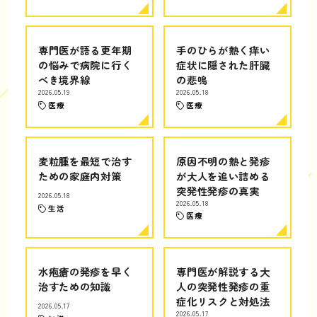
専門医が語る更年期
手のひらが熱く痒い
の悩みで病院に行く
症状に隠された肝臓
べき境界線
の悲鳴
2026.05.19
2026.05.18
医療
医療
麦粒腫を最短で治す
原因不明の熱と発疹
ための家庭内対策
が大人を追い詰める
突発性発疹の真実
2026.05.18
2026.05.18
生活
医療
水疱瘡の発疹を早く
専門医が解説する大
治すための知識
人の突発性発疹の重
症化リスクと対処法
2026.05.17
2026.05.17