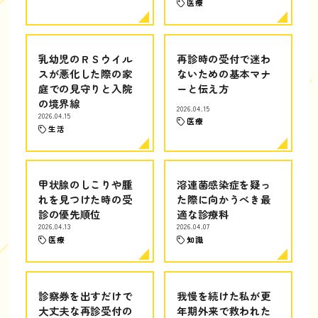
医療
乳幼児のＲＳウイル
再診時の受付で迷わ
スが悪化した際の家
ないための基本マナ
庭での見守りと入院
ーと伝え方
の境界線
2026.04.15
2026.04.15
医療
生活
甲状腺のしこりや腫
溶連菌感染症を疑っ
れを見つけた時の受
た際に向かうべき最
診の優先順位
適な診療科
2026.04.13
2026.04.07
医療
知識
診察券を出すだけで
我慢を続けた私が更
大丈夫な再診受付の
年期外来で救われた