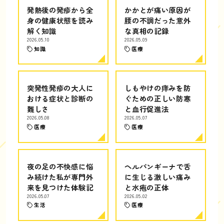
発熱後の発疹から全
かかとが痛い原因が
身の健康状態を読み
腰の不調だった意外
解く知識
な真相の記録
2026.05.10
2026.05.09
知識
医療
突発性発疹の大人に
しもやけの痒みを防
おける症状と診断の
ぐための正しい防寒
難しさ
と血行促進法
2026.05.08
2026.05.07
医療
医療
夜の足の不快感に悩
ヘルパンギーナで舌
み続けた私が専門外
に生じる激しい痛み
来を見つけた体験記
と水疱の正体
2026.05.07
2026.05.02
生活
医療