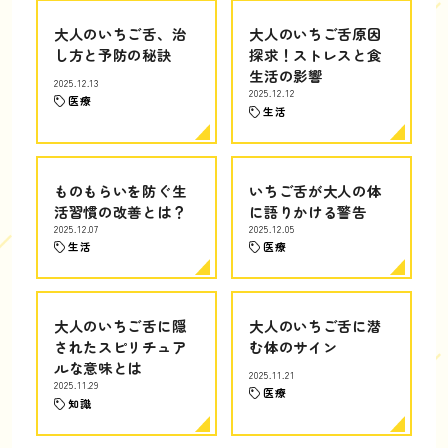
大人のいちご舌、治
大人のいちご舌原因
し方と予防の秘訣
探求！ストレスと食
生活の影響
2025.12.13
2025.12.12
医療
生活
ものもらいを防ぐ生
いちご舌が大人の体
活習慣の改善とは？
に語りかける警告
2025.12.07
2025.12.05
生活
医療
大人のいちご舌に隠
大人のいちご舌に潜
されたスピリチュア
む体のサイン
ルな意味とは
2025.11.21
2025.11.29
医療
知識