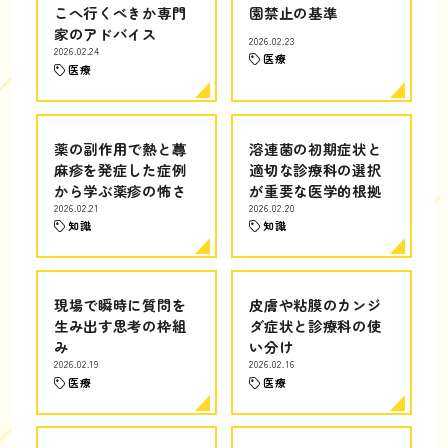
こへ行くべきか専門
園禁止の基準
家のアドバイス
2026.02.23
2026.02.24
医療
医療
薬の副作用で熱と蕁
溶連菌の初期症状と
麻疹を発症した症例
適切な診療科の選択
から学ぶ薬疹の怖さ
が重要な医学的根拠
2026.02.21
2026.02.20
知識
知識
現場で瞬時に質問を
皮膚や粘膜のカンジ
生み出す思考の枠組
ダ症状と診療科の使
み
い分け
2026.02.19
2026.02.16
医療
医療