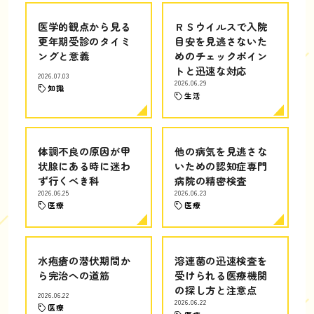
医学的観点から見る
ＲＳウイルスで入院
更年期受診のタイミ
目安を見逃さないた
ングと意義
めのチェックポイン
トと迅速な対応
2026.07.03
2026.06.29
知識
生活
体調不良の原因が甲
他の病気を見逃さな
状腺にある時に迷わ
いための認知症専門
ず行くべき科
病院の精密検査
2026.06.25
2026.06.23
医療
医療
水疱瘡の潜伏期間か
溶連菌の迅速検査を
ら完治への道筋
受けられる医療機関
の探し方と注意点
2026.06.22
2026.06.22
医療