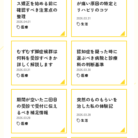
ス矯正を始める前に
が痛い原因の特定と
確認すべき注意点の
リハビリのコツ
整理
2026.03.31
2026.04.01
生活
医療
むずむず脚症候群は
認知症を疑った時に
何科を受診すべきか
選ぶべき病院と診療
詳しく解説します
科の判断基準
2026.03.31
2026.03.30
医療
医療
期間が空いた二回目
突然のものもらいを
の受診で受付に伝え
治した私の体験記
るべき補足情報
2026.03.28
2026.03.28
生活
医療