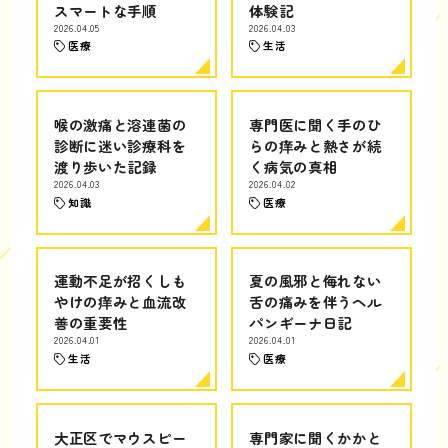
スマートな手順
体験記
2026.04.05
2026.04.03
医療
生活
喉の激痛と溶連菌の
専門医に聞く手のひ
診断に迷い診療科を
らの痒みと熱さが続
渡り歩いた記録
く病気の真相
2026.04.03
2026.04.02
知識
医療
運動不足が招くしも
夏の風邪と侮れない
やけの痒みと血流改
舌の痛みを伴うヘル
善の重要性
パンギーナ日記
2026.04.01
2026.04.01
生活
医療
大正区でマウスピー
専門家に聞くかかと