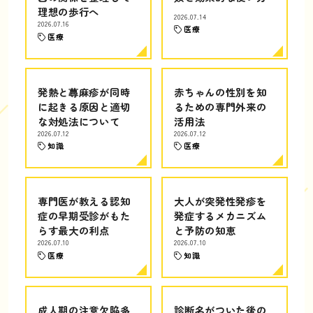
理想の歩行へ
2026.07.14
2026.07.16
医療
医療
発熱と蕁麻疹が同時
赤ちゃんの性別を知
に起きる原因と適切
るための専門外来の
な対処法について
活用法
2026.07.12
2026.07.12
知識
医療
専門医が教える認知
大人が突発性発疹を
症の早期受診がもた
発症するメカニズム
らす最大の利点
と予防の知恵
2026.07.10
2026.07.10
医療
知識
成人期の注意欠陥多
診断名がついた後の