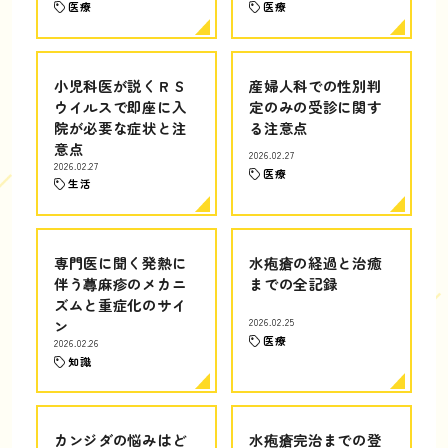
医療
医療
小児科医が説くＲＳ
産婦人科での性別判
ウイルスで即座に入
定のみの受診に関す
院が必要な症状と注
る注意点
意点
2026.02.27
2026.02.27
医療
生活
専門医に聞く発熱に
水疱瘡の経過と治癒
伴う蕁麻疹のメカニ
までの全記録
ズムと重症化のサイ
ン
2026.02.25
医療
2026.02.26
知識
カンジダの悩みはど
水疱瘡完治までの登