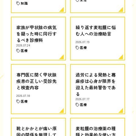
知識
家族が甲状腺の病気
繰り返す麦粒腫に悩
を疑った時に同行す
む人への治療助言
るべき診療科
2026.07.19
2026.07.24
医療
医療
専門医に聞く甲状腺
過労による発熱と蕁
疾患の正しい受診先
麻疹は心身が限界を
と検査内容
迎えた最終警告であ
る
2026.07.18
2026.07.17
医療
医療
靴とかかとが痛い原
麦粒腫の治療薬の種
因の関係を整理して
類と効果的な使い方