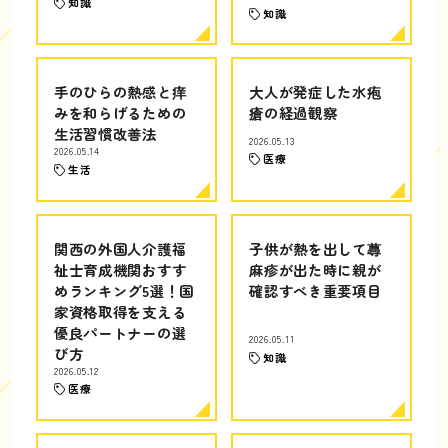
知識
知識
手のひらの熱感と痒
大人が発症した水疱
みを和らげるための
瘡の経過観察
生活習慣改善法
2026.05.13
2026.05.14
医療
生活
関西の外国人介護福
子供が熱を出して蕁
祉士育成機関おすす
麻疹が出た時に親が
めランキング5選！国
確認すべき重要項目
家資格取得を支える
優良パートナーの選
2026.05.11
び方
知識
2026.05.12
医療