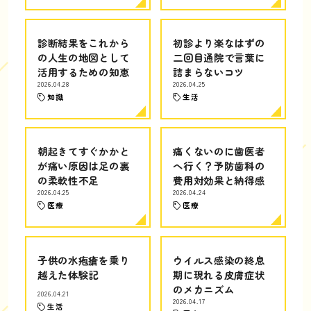
診断結果をこれから
初診より楽なはずの
の人生の地図として
二回目通院で言葉に
活用するための知恵
詰まらないコツ
2026.04.28
2026.04.25
知識
生活
朝起きてすぐかかと
痛くないのに歯医者
が痛い原因は足の裏
へ行く？予防歯科の
の柔軟性不足
費用対効果と納得感
2026.04.25
2026.04.24
医療
医療
子供の水疱瘡を乗り
ウイルス感染の終息
越えた体験記
期に現れる皮膚症状
のメカニズム
2026.04.21
2026.04.17
生活