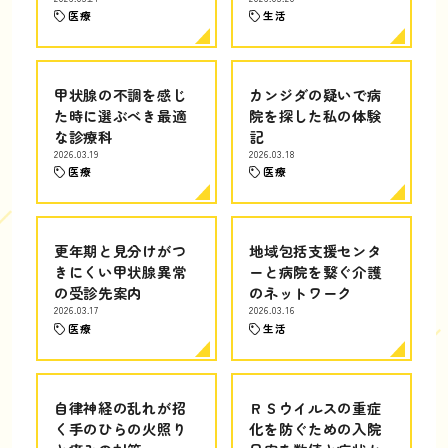
医療
生活
甲状腺の不調を感じ
カンジダの疑いで病
た時に選ぶべき最適
院を探した私の体験
な診療科
記
2026.03.19
2026.03.18
医療
医療
更年期と見分けがつ
地域包括支援センタ
きにくい甲状腺異常
ーと病院を繋ぐ介護
の受診先案内
のネットワーク
2026.03.17
2026.03.16
医療
生活
自律神経の乱れが招
ＲＳウイルスの重症
く手のひらの火照り
化を防ぐための入院