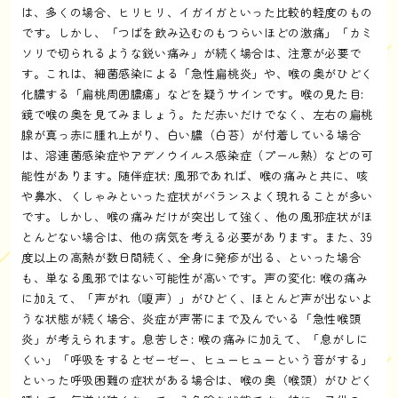
は、多くの場合、ヒリヒリ、イガイガといった比較的軽度のもの
です。しかし、「つばを飲み込むのもつらいほどの激痛」「カミ
ソリで切られるような鋭い痛み」が続く場合は、注意が必要で
す。これは、細菌感染による「急性扁桃炎」や、喉の奥がひどく
化膿する「扁桃周囲膿瘍」などを疑うサインです。喉の見た目:
鏡で喉の奥を見てみましょう。ただ赤いだけでなく、左右の扁桃
腺が真っ赤に腫れ上がり、白い膿（白苔）が付着している場合
は、溶連菌感染症やアデノウイルス感染症（プール熱）などの可
能性があります。随伴症状: 風邪であれば、喉の痛みと共に、咳
や鼻水、くしゃみといった症状がバランスよく現れることが多い
です。しかし、喉の痛みだけが突出して強く、他の風邪症状がほ
とんどない場合は、他の病気を考える必要があります。また、39
度以上の高熱が数日間続く、全身に発疹が出る、といった場合
も、単なる風邪ではない可能性が高いです。声の変化: 喉の痛み
に加えて、「声がれ（嗄声）」がひどく、ほとんど声が出ないよ
うな状態が続く場合、炎症が声帯にまで及んでいる「急性喉頭
炎」が考えられます。息苦しさ: 喉の痛みに加えて、「息がしに
くい」「呼吸をするとゼーゼー、ヒューヒューという音がする」
といった呼吸困難の症状がある場合は、喉の奥（喉頭）がひどく