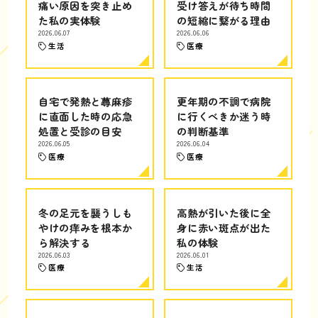
痛い原因を突き止め
受け答えが待ち時間
た私の実体験
の短縮に繋がる理由
2026.06.07
2026.06.06
生活
医療
自宅で発熱と蕁麻疹
更年期の不調で病院
に直面した時の応急
に行くべきか迷う時
処置と受診の目安
の判断基準
2026.06.05
2026.06.04
医療
医療
冬の足元を襲うしも
高熱が引いた後に全
やけの痒みを根本か
身に赤い斑点が出た
ら解決する
私の体験
2026.06.03
2026.06.01
医療
生活