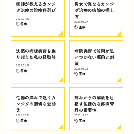
医師が教えるカンジ
男女で異なるカンジ
ダ治療の診療科選び
ダ治療の病院の探し
方
2026.01.28
2026.01.27
医療
医療
沈黙の病棟実習を乗
病院実習で質問が思
り越えた私の経験談
いつかない原因と対
策
2026.01.26
2026.01.25
医療
医療
性器の痒みで迷うカ
痛みからの解放を目
ンジダの適切な受診
指す包括的な疼痛管
先
理の重要性
2025.12.31
2025.12.25
医療
医療