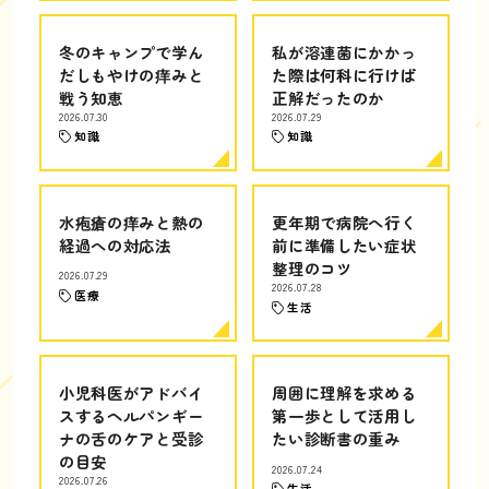
冬のキャンプで学ん
私が溶連菌にかかっ
だしもやけの痒みと
た際は何科に行けば
戦う知恵
正解だったのか
2026.07.30
2026.07.29
知識
知識
水疱瘡の痒みと熱の
更年期で病院へ行く
経過への対応法
前に準備したい症状
整理のコツ
2026.07.29
2026.07.28
医療
生活
小児科医がアドバイ
周囲に理解を求める
スするヘルパンギー
第一歩として活用し
ナの舌のケアと受診
たい診断書の重み
の目安
2026.07.24
2026.07.26
生活