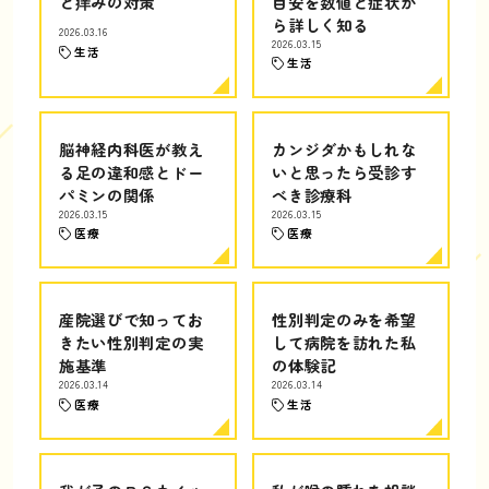
と痒みの対策
目安を数値と症状か
ら詳しく知る
2026.03.16
2026.03.15
生活
生活
脳神経内科医が教え
カンジダかもしれな
る足の違和感とドー
いと思ったら受診す
パミンの関係
べき診療科
2026.03.15
2026.03.15
医療
医療
産院選びで知ってお
性別判定のみを希望
きたい性別判定の実
して病院を訪れた私
施基準
の体験記
2026.03.14
2026.03.14
医療
生活