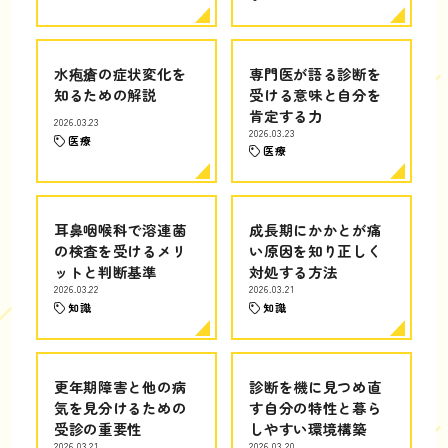
水疱瘡の症状変化を
専門医が語る診断を
知るための解説
受ける意味と自分を
肯定する力
2026.03.23
2026.03.23
医療
医療
耳鼻咽喉科で溶連菌
成長期にかかとが痛
の検査を受けるメリ
い原因を知り正しく
ットと判断基準
対処する方法
2026.03.22
2026.03.21
知識
知識
更年期障害と他の病
診断を機に見つめ直
気を見分けるための
す自分の特性と暮ら
受診の重要性
しやすい環境構築
2026.03.21
2026.03.20