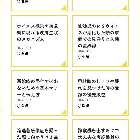
医療
ウイルス感染の終息
乳幼児のＲＳウイル
期に現れる皮膚症状
スが悪化した際の家
のメカニズム
庭での見守りと入院
の境界線
2026.04.17
2026.04.15
医療
生活
再診時の受付で迷わ
甲状腺のしこりや腫
ないための基本マナ
れを見つけた時の受
ーと伝え方
診の優先順位
2026.04.15
2026.04.13
医療
医療
溶連菌感染症を疑っ
診察券を出すだけで
た際に向かうべき最
大丈夫な再診受付の