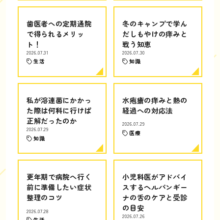
歯医者への定期通院
冬のキャンプで学ん
で得られるメリッ
だしもやけの痒みと
ト！
戦う知恵
2026.07.31
2026.07.30
生活
知識
私が溶連菌にかかっ
水疱瘡の痒みと熱の
た際は何科に行けば
経過への対応法
正解だったのか
2026.07.29
2026.07.29
医療
知識
更年期で病院へ行く
小児科医がアドバイ
前に準備したい症状
スするヘルパンギー
整理のコツ
ナの舌のケアと受診
の目安
2026.07.28
2026.07.26
生活