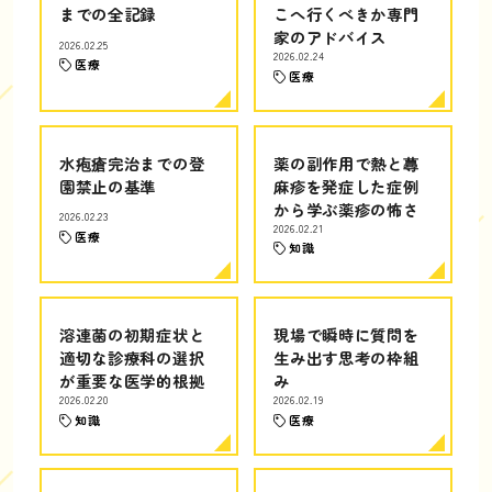
までの全記録
こへ行くべきか専門
家のアドバイス
2026.02.25
2026.02.24
医療
医療
水疱瘡完治までの登
薬の副作用で熱と蕁
園禁止の基準
麻疹を発症した症例
から学ぶ薬疹の怖さ
2026.02.23
2026.02.21
医療
知識
溶連菌の初期症状と
現場で瞬時に質問を
適切な診療科の選択
生み出す思考の枠組
が重要な医学的根拠
み
2026.02.20
2026.02.19
知識
医療