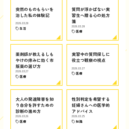
突然のものもらいを
質問が浮かばない実
治した私の体験記
習生へ贈る心の処方
箋
2026.03.28
2026.03.28
生活
医療
薬剤師が教えるしも
実習中の質問探しに
やけの痒みに効く市
役立つ観察の視点
販薬の選び方
2026.03.27
2026.03.27
医療
医療
大人の発達障害を知
性別判定を希望する
り自分を許すための
妊婦さんへの医学的
診断の進め方
アドバイス
2026.03.26
2026.03.25
医療
知識