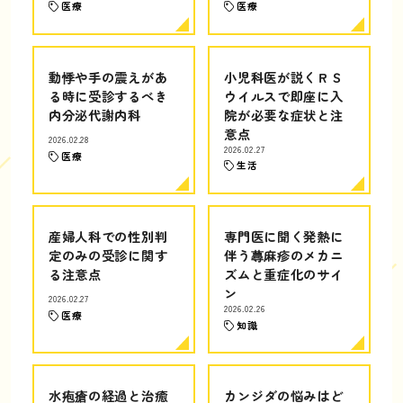
医療
医療
動悸や手の震えがあ
小児科医が説くＲＳ
る時に受診するべき
ウイルスで即座に入
内分泌代謝内科
院が必要な症状と注
意点
2026.02.28
2026.02.27
医療
生活
産婦人科での性別判
専門医に聞く発熱に
定のみの受診に関す
伴う蕁麻疹のメカニ
る注意点
ズムと重症化のサイ
ン
2026.02.27
2026.02.26
医療
知識
水疱瘡の経過と治癒
カンジダの悩みはど