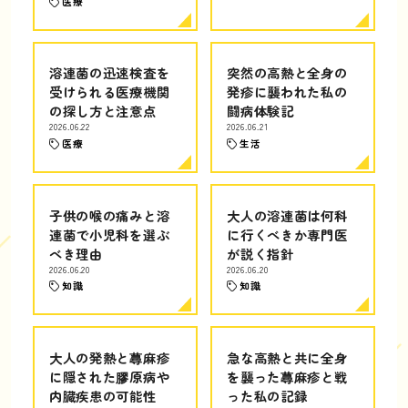
医療
溶連菌の迅速検査を
突然の高熱と全身の
受けられる医療機関
発疹に襲われた私の
の探し方と注意点
闘病体験記
2026.06.22
2026.06.21
医療
生活
子供の喉の痛みと溶
大人の溶連菌は何科
連菌で小児科を選ぶ
に行くべきか専門医
べき理由
が説く指針
2026.06.20
2026.06.20
知識
知識
大人の発熱と蕁麻疹
急な高熱と共に全身
に隠された膠原病や
を襲った蕁麻疹と戦
内臓疾患の可能性
った私の記録