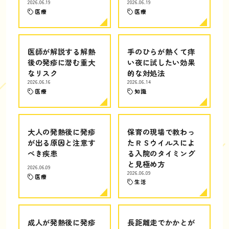
2026.06.19
2026.06.19
医療
医療
医師が解説する解熱
手のひらが熱くて痒
後の発疹に潜む重大
い夜に試したい効果
なリスク
的な対処法
2026.06.16
2026.06.14
医療
知識
大人の発熱後に発疹
保育の現場で教わっ
が出る原因と注意す
たＲＳウイルスによ
べき疾患
る入院のタイミング
と見極め方
2026.06.09
2026.06.09
医療
生活
成人が発熱後に発疹
長距離走でかかとが