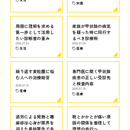
知識
周囲に理解を求める
家族が甲状腺の病気
第一歩として活用し
を疑った時に同行す
たい診断書の重み
るべき診療科
2026.07.24
2026.07.24
生活
医療
繰り返す麦粒腫に悩
専門医に聞く甲状腺
む人への治療助言
疾患の正しい受診先
と検査内容
2026.07.19
2026.07.18
医療
医療
過労による発熱と蕁
靴とかかとが痛い原
麻疹は心身が限界を
因の関係を整理して
迎えた最終警告であ
理想の歩行へ