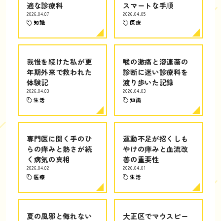
適な診療科
スマートな手順
2026.04.07
2026.04.05
知識
医療
我慢を続けた私が更
喉の激痛と溶連菌の
年期外来で救われた
診断に迷い診療科を
体験記
渡り歩いた記録
2026.04.03
2026.04.03
生活
知識
専門医に聞く手のひ
運動不足が招くしも
らの痒みと熱さが続
やけの痒みと血流改
く病気の真相
善の重要性
2026.04.02
2026.04.01
医療
生活
夏の風邪と侮れない
大正区でマウスピー