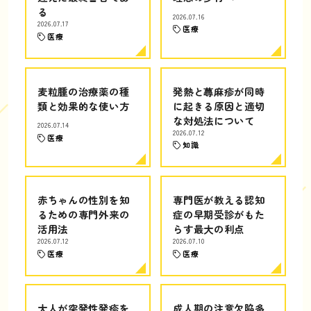
る
2026.07.16
2026.07.17
医療
医療
麦粒腫の治療薬の種
発熱と蕁麻疹が同時
類と効果的な使い方
に起きる原因と適切
な対処法について
2026.07.14
2026.07.12
医療
知識
赤ちゃんの性別を知
専門医が教える認知
るための専門外来の
症の早期受診がもた
活用法
らす最大の利点
2026.07.12
2026.07.10
医療
医療
大人が突発性発疹を
成人期の注意欠陥多