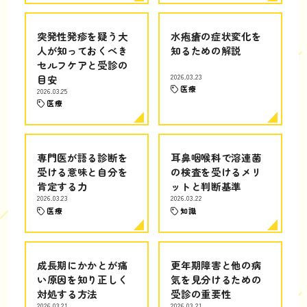
突発性発疹を疑う大
水疱瘡の症状変化を
人が知っておくべき
知るための解説
セルフケアと受診の
目安
2026.03.23
医療
2026.03.25
医療
専門医が語る診断を
耳鼻咽喉科で溶連菌
受ける意味と自分を
の検査を受けるメリ
肯定する力
ットと判断基準
2026.03.23
2026.03.22
医療
知識
成長期にかかとが痛
更年期障害と他の病
い原因を知り正しく
気を見分けるための
対処する方法
受診の重要性
2026.03.21
2026.03.21