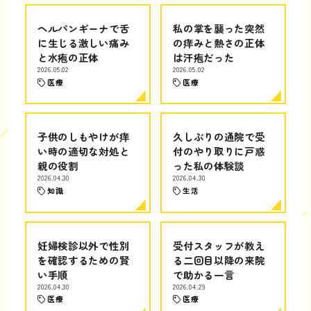
ヘルパンギーナで舌
私の掌を襲った突然
に生じる激しい痛み
の痒みと熱さの正体
と水疱の正体
は汗疱だった
2026.05.02
2026.05.02
医療
医療
子供のしもやけが痒
久しぶりの通院で受
い時の適切な対処と
付のやり取りに戸惑
親の役割
った私の体験談
2026.04.30
2026.04.30
知識
生活
妊婦検診以外で性別
受付スタッフが教え
を確認するための賢
る二回目以降の来院
い手順
で助かる一言
2026.04.30
2026.04.29
医療
医療