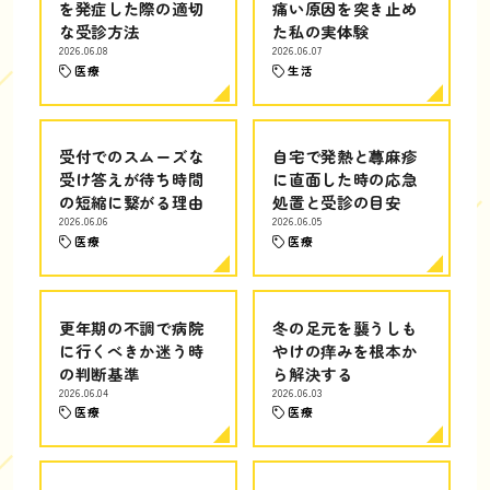
を発症した際の適切
痛い原因を突き止め
な受診方法
た私の実体験
2026.06.08
2026.06.07
医療
生活
受付でのスムーズな
自宅で発熱と蕁麻疹
受け答えが待ち時間
に直面した時の応急
の短縮に繋がる理由
処置と受診の目安
2026.06.06
2026.06.05
医療
医療
更年期の不調で病院
冬の足元を襲うしも
に行くべきか迷う時
やけの痒みを根本か
の判断基準
ら解決する
2026.06.04
2026.06.03
医療
医療