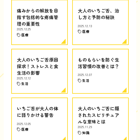
痛みからの解放を目
大人のいちご舌、治
指す包括的な疼痛管
し方と予防の秘訣
理の重要性
2025.12.13
2025.12.25
医療
医療
大人のいちご舌原因
ものもらいを防ぐ生
探求！ストレスと食
活習慣の改善とは？
生活の影響
2025.12.07
2025.12.12
生活
生活
いちご舌が大人の体
大人のいちご舌に隠
に語りかける警告
されたスピリチュア
ルな意味とは
2025.12.05
2025.11.29
医療
知識