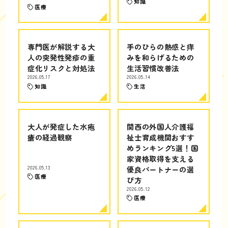
知識
医療
専門医が解説する大
手のひらの熱感と痒
人の突発性発疹の重
みを和らげるための
症化リスクと対処法
生活習慣改善法
2026.05.17
2026.05.14
知識
生活
大人が発症した水疱
関西の外国人介護福
瘡の経過観察
祉士育成機関おすす
めランキング5選！国
家資格取得を支える
2026.05.13
優良パートナーの選
医療
び方
2026.05.12
医療