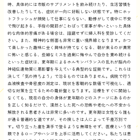
時、具体的には市販のサプリメントを飲み続けたり、生活習慣を
改善したりしても、症状が一向に好転しない状態です。特にホッ
トフラッシュが頻発して仕事にならない、動悸がして夜中に不安
で飛び起きる、手指の関節がこわばって家事が辛いといった具体
的な肉体的苦痛がある場合は、躊躇せずに婦人科を受診してくだ
さい。また、精神的な側面も非常に重い境界線となります。かつ
て楽しかった趣味に全く興味が持てなくなる、朝が来るのが異常
に怖いと感じる、些細なミスを過剰に悔やんで自分を責め続ける
といった症状は、更年期によるホルモンバランスの乱れが脳内の
神経伝達物質に悪影響を与えている典型的な証拠です。これらは
決して「気の持ちよう」で治るものではありません。病院で行う
血液検査や骨密度の測定は、現状を客観的な数値で可視化し、適
切な対策を立てるための羅針盤となります。治療をすぐに開始し
なくても、現在の自分の身体が更年期のどのステージにあるのか
を正しく知るだけで、漠然とした死への恐怖や老化への不安から
解放される患者さんは非常に多いのです。更年期は女性なら誰も
が通る普遍的な道ですが、その険しさは人によって千差万別で
す。切り立った崖を素手で登るような無理をせず、医療という信
頼できるロープやハシゴを上手に活用してください。私たちは患