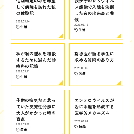
性別判定のみを希望
我が子のＲＳウイル
して病院を訪れた私
ス感染で入院を決断
の体験記
した夜の出来事と兆
候
2026.03.14
2026.03.12
生活
生活
私が喉の腫れを相談
指導医が語る学生に
するために選んだ診
求める質問のあり方
療科の記録
2026.03.09
2026.03.11
医療
生活
子供の病気だと思っ
エンテロウイルスが
ていた突発性発疹に
舌に水疱を形成する
大人がかかった時の
医学的メカニズム
盲点
2026.03.07
2026.03.08
知識
医療