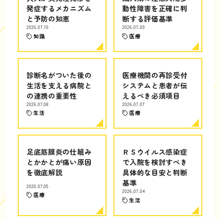
発症するメカニズム
動性障害を正確に判
と予防の知恵
断する評価基準
2026.07.10
2026.07.09
知識
医療
診断名がついた後の
医療機関の再診受付
生活を支える病院と
システムと患者が伝
の連携の重要性
えるべき必須項目
2026.07.08
2026.07.07
生活
医療
足底筋膜炎の仕組み
ＲＳウイルス感染症
とかかとが痛い原因
で入院を検討すべき
を徹底解説
具体的な目安と判断
基準
2026.07.05
2026.07.04
医療
生活