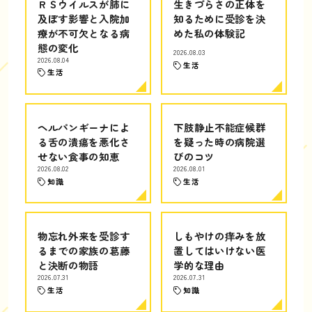
ＲＳウイルスが肺に
生きづらさの正体を
及ぼす影響と入院加
知るために受診を決
療が不可欠となる病
めた私の体験記
態の変化
2026.08.03
2026.08.04
生活
生活
ヘルパンギーナによ
下肢静止不能症候群
る舌の潰瘍を悪化さ
を疑った時の病院選
せない食事の知恵
びのコツ
2026.08.02
2026.08.01
知識
生活
物忘れ外来を受診す
しもやけの痒みを放
るまでの家族の葛藤
置してはいけない医
と決断の物語
学的な理由
2026.07.31
2026.07.31
生活
知識