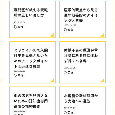
専門医が教える麦粒
医学的観点から見る
腫の正しい治し方
更年期受診のタイミ
ングと意義
2026.07.04
2026.07.03
医療
知識
ＲＳウイルスで入院
体調不良の原因が甲
目安を見逃さないた
状腺にある時に迷わ
めのチェックポイン
ず行くべき科
トと迅速な対応
2026.06.25
2026.06.29
医療
生活
他の病気を見逃さな
水疱瘡の潜伏期間か
いための認知症専門
ら完治への道筋
病院の精密検査
2026.06.22
2026.06.23
医療