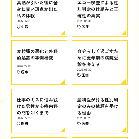
高熱が引いた後に全
エコー検査による性
身に赤い斑点が出た
別判定の仕組みと正
私の体験
確性の真実
2026.06.01
2026.05.31
生活
医療
麦粒腫の悪化と外科
自分らしく過ごすた
的処置の事例研究
めに更年期の病院受
診を考える
2026.05.30
2026.05.30
医療
医療
仕事のミスに悩み続
産科医が語る性別判
けた男性が心療内科
定のみの依頼を受け
の門を叩くまで
る理由
2026.05.29
2026.05.25
医療
医療