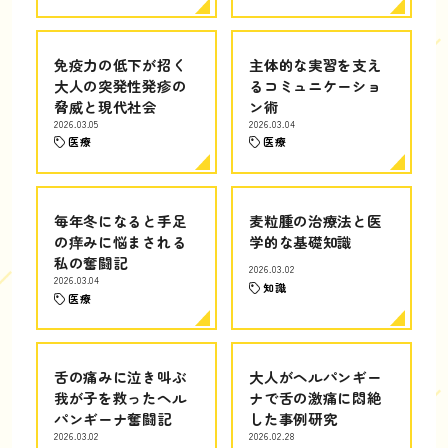
免疫力の低下が招く
主体的な実習を支え
大人の突発性発疹の
るコミュニケーショ
脅威と現代社会
ン術
2026.03.05
2026.03.04
医療
医療
毎年冬になると手足
麦粒腫の治療法と医
の痒みに悩まされる
学的な基礎知識
私の奮闘記
2026.03.02
2026.03.04
知識
医療
舌の痛みに泣き叫ぶ
大人がヘルパンギー
我が子を救ったヘル
ナで舌の激痛に悶絶
パンギーナ奮闘記
した事例研究
2026.03.02
2026.02.28