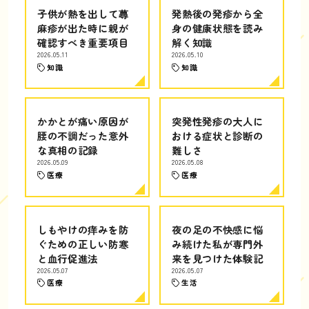
子供が熱を出して蕁
発熱後の発疹から全
麻疹が出た時に親が
身の健康状態を読み
確認すべき重要項目
解く知識
2026.05.11
2026.05.10
知識
知識
かかとが痛い原因が
突発性発疹の大人に
腰の不調だった意外
おける症状と診断の
な真相の記録
難しさ
2026.05.09
2026.05.08
医療
医療
しもやけの痒みを防
夜の足の不快感に悩
ぐための正しい防寒
み続けた私が専門外
と血行促進法
来を見つけた体験記
2026.05.07
2026.05.07
医療
生活