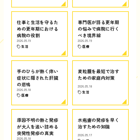
仕事と生活を守るた
専門医が語る更年期
めの更年期における
の悩みで病院に行く
病院の役割
べき境界線
2026.05.19
2026.05.19
生活
医療
手のひらが熱く痒い
麦粒腫を最短で治す
症状に隠された肝臓
ための家庭内対策
の悲鳴
2026.05.18
2026.05.18
生活
医療
原因不明の熱と発疹
水疱瘡の発疹を早く
が大人を追い詰める
治すための知識
突発性発疹の真実
2026.05.17
2026.05.18