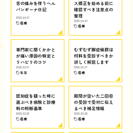
舌の痛みを伴うヘル
ス矯正を始める前に
パンギーナ日記
確認すべき注意点の
整理
2026.04.01
2026.04.01
医療
医療
専門家に聞くかかと
むずむず脚症候群は
が痛い原因の特定と
何科を受診すべきか
リハビリのコツ
詳しく解説します
2026.03.31
2026.03.31
生活
医療
認知症を疑った時に
期間が空いた二回目
選ぶべき病院と診療
の受診で受付に伝え
科の判断基準
るべき補足情報
2026.03.30
2026.03.28
医療
医療