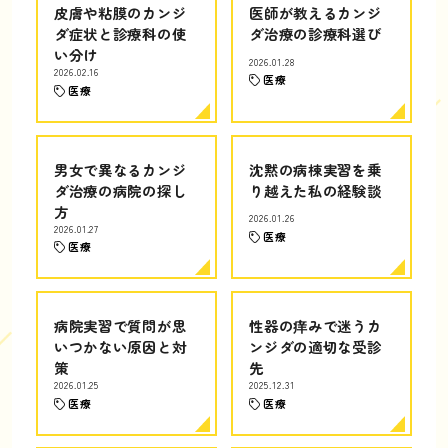
皮膚や粘膜のカンジ
医師が教えるカンジ
ダ症状と診療科の使
ダ治療の診療科選び
い分け
2026.01.28
2026.02.16
医療
医療
男女で異なるカンジ
沈黙の病棟実習を乗
ダ治療の病院の探し
り越えた私の経験談
方
2026.01.26
2026.01.27
医療
医療
病院実習で質問が思
性器の痒みで迷うカ
いつかない原因と対
ンジダの適切な受診
策
先
2026.01.25
2025.12.31
医療
医療