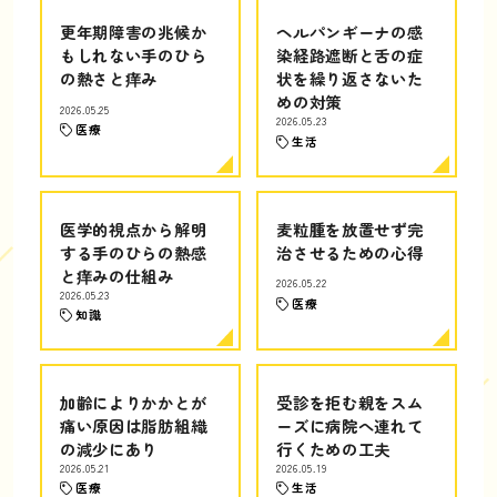
更年期障害の兆候か
ヘルパンギーナの感
もしれない手のひら
染経路遮断と舌の症
の熱さと痒み
状を繰り返さないた
めの対策
2026.05.25
2026.05.23
医療
生活
医学的視点から解明
麦粒腫を放置せず完
する手のひらの熱感
治させるための心得
と痒みの仕組み
2026.05.22
2026.05.23
医療
知識
加齢によりかかとが
受診を拒む親をスム
痛い原因は脂肪組織
ーズに病院へ連れて
の減少にあり
行くための工夫
2026.05.21
2026.05.19
医療
生活