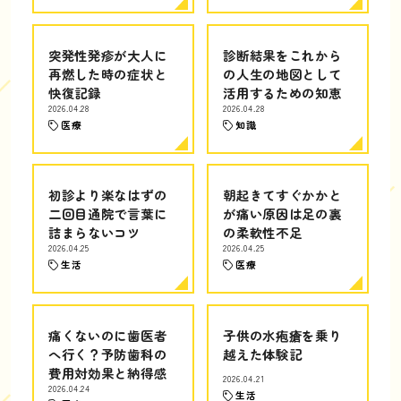
突発性発疹が大人に
診断結果をこれから
再燃した時の症状と
の人生の地図として
快復記録
活用するための知恵
2026.04.28
2026.04.28
医療
知識
初診より楽なはずの
朝起きてすぐかかと
二回目通院で言葉に
が痛い原因は足の裏
詰まらないコツ
の柔軟性不足
2026.04.25
2026.04.25
生活
医療
痛くないのに歯医者
子供の水疱瘡を乗り
へ行く？予防歯科の
越えた体験記
費用対効果と納得感
2026.04.21
2026.04.24
生活