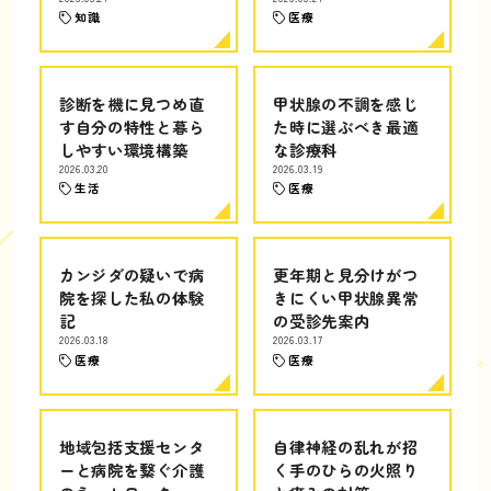
知識
医療
診断を機に見つめ直
甲状腺の不調を感じ
す自分の特性と暮ら
た時に選ぶべき最適
しやすい環境構築
な診療科
2026.03.20
2026.03.19
生活
医療
カンジダの疑いで病
更年期と見分けがつ
院を探した私の体験
きにくい甲状腺異常
記
の受診先案内
2026.03.18
2026.03.17
医療
医療
地域包括支援センタ
自律神経の乱れが招
ーと病院を繋ぐ介護
く手のひらの火照り