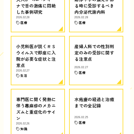
ナで舌の激痛に悶絶
る時に受診するべき
した事例研究
内分泌代謝内科
2026.02.28
2026.02.28
医療
医療
小児科医が説くＲＳ
産婦人科での性別判
ウイルスで即座に入
定のみの受診に関す
院が必要な症状と注
る注意点
意点
2026.02.27
2026.02.27
医療
生活
専門医に聞く発熱に
水疱瘡の経過と治癒
伴う蕁麻疹のメカニ
までの全記録
ズムと重症化のサイ
ン
2026.02.25
医療
2026.02.26
知識