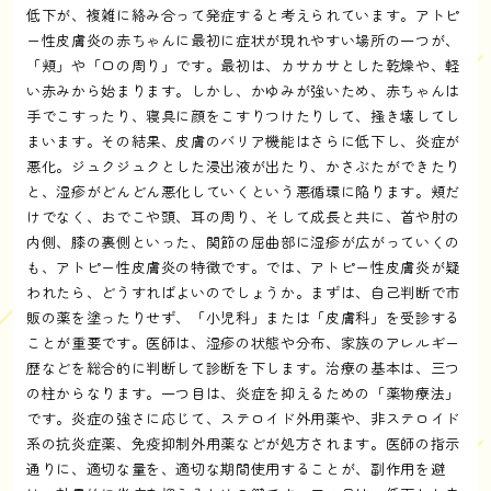
低下が、複雑に絡み合って発症すると考えられています。アトピ
ー性皮膚炎の赤ちゃんに最初に症状が現れやすい場所の一つが、
「頬」や「口の周り」です。最初は、カサカサとした乾燥や、軽
い赤みから始まります。しかし、かゆみが強いため、赤ちゃんは
手でこすったり、寝具に顔をこすりつけたりして、掻き壊してし
まいます。その結果、皮膚のバリア機能はさらに低下し、炎症が
悪化。ジュクジュクとした浸出液が出たり、かさぶたができたり
と、湿疹がどんどん悪化していくという悪循環に陥ります。頬だ
けでなく、おでこや頭、耳の周り、そして成長と共に、首や肘の
内側、膝の裏側といった、関節の屈曲部に湿疹が広がっていくの
も、アトピー性皮膚炎の特徴です。では、アトピー性皮膚炎が疑
われたら、どうすればよいのでしょうか。まずは、自己判断で市
販の薬を塗ったりせず、「小児科」または「皮膚科」を受診する
ことが重要です。医師は、湿疹の状態や分布、家族のアレルギー
歴などを総合的に判断して診断を下します。治療の基本は、三つ
の柱からなります。一つ目は、炎症を抑えるための「薬物療法」
です。炎症の強さに応じて、ステロイド外用薬や、非ステロイド
系の抗炎症薬、免疫抑制外用薬などが処方されます。医師の指示
通りに、適切な量を、適切な期間使用することが、副作用を避