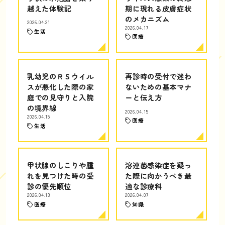
越えた体験記
期に現れる皮膚症状
のメカニズム
2026.04.21
2026.04.17
生活
医療
乳幼児のＲＳウイル
再診時の受付で迷わ
スが悪化した際の家
ないための基本マナ
庭での見守りと入院
ーと伝え方
の境界線
2026.04.15
2026.04.15
医療
生活
甲状腺のしこりや腫
溶連菌感染症を疑っ
れを見つけた時の受
た際に向かうべき最
診の優先順位
適な診療科
2026.04.13
2026.04.07
医療
知識