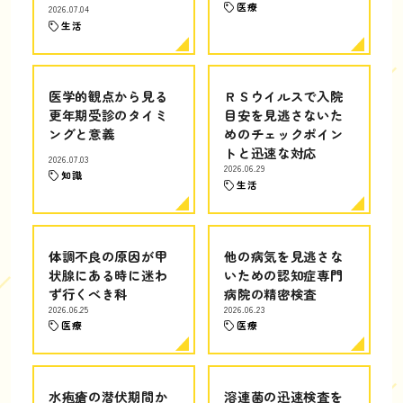
医療
2026.07.04
生活
医学的観点から見る
ＲＳウイルスで入院
更年期受診のタイミ
目安を見逃さないた
ングと意義
めのチェックポイン
トと迅速な対応
2026.07.03
2026.06.29
知識
生活
体調不良の原因が甲
他の病気を見逃さな
状腺にある時に迷わ
いための認知症専門
ず行くべき科
病院の精密検査
2026.06.25
2026.06.23
医療
医療
水疱瘡の潜伏期間か
溶連菌の迅速検査を