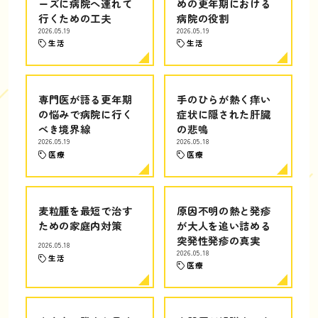
ーズに病院へ連れて
めの更年期における
行くための工夫
病院の役割
2026.05.19
2026.05.19
生活
生活
専門医が語る更年期
手のひらが熱く痒い
の悩みで病院に行く
症状に隠された肝臓
べき境界線
の悲鳴
2026.05.19
2026.05.18
医療
医療
麦粒腫を最短で治す
原因不明の熱と発疹
ための家庭内対策
が大人を追い詰める
突発性発疹の真実
2026.05.18
2026.05.18
生活
医療