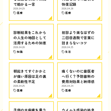
で助かる一言
快復記録
2026.04.29
2026.04.28
医療
医療
診断結果をこれから
初診より楽なはずの
の人生の地図として
二回目通院で言葉に
活用するための知恵
詰まらないコツ
2026.04.28
2026.04.25
知識
生活
朝起きてすぐかかと
痛くないのに歯医者
が痛い原因は足の裏
へ行く？予防歯科の
の柔軟性不足
費用対効果と納得感
2026.04.25
2026.04.24
医療
医療
子供の水疱瘡を乗り
ウイルス感染の終息