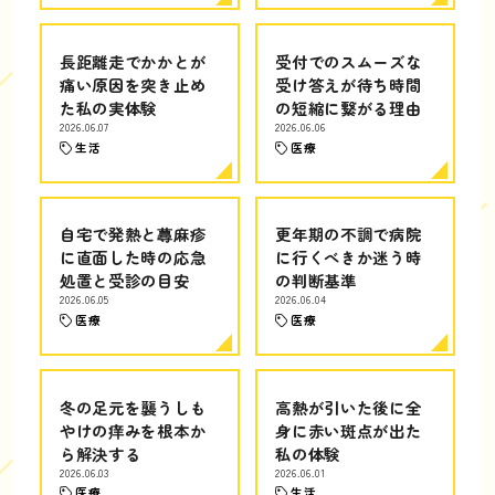
長距離走でかかとが
受付でのスムーズな
痛い原因を突き止め
受け答えが待ち時間
た私の実体験
の短縮に繋がる理由
2026.06.07
2026.06.06
生活
医療
自宅で発熱と蕁麻疹
更年期の不調で病院
に直面した時の応急
に行くべきか迷う時
処置と受診の目安
の判断基準
2026.06.05
2026.06.04
医療
医療
冬の足元を襲うしも
高熱が引いた後に全
やけの痒みを根本か
身に赤い斑点が出た
ら解決する
私の体験
2026.06.03
2026.06.01
医療
生活