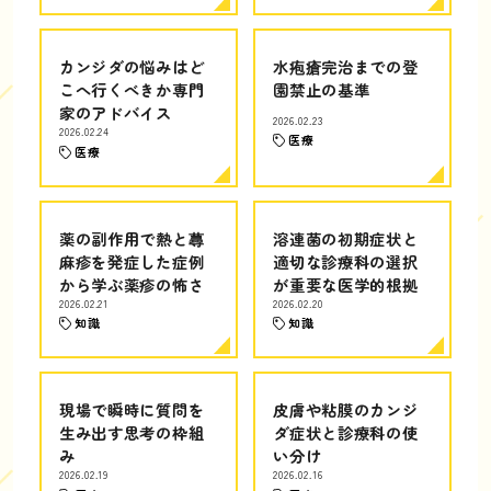
カンジダの悩みはど
水疱瘡完治までの登
こへ行くべきか専門
園禁止の基準
家のアドバイス
2026.02.23
2026.02.24
医療
医療
薬の副作用で熱と蕁
溶連菌の初期症状と
麻疹を発症した症例
適切な診療科の選択
から学ぶ薬疹の怖さ
が重要な医学的根拠
2026.02.21
2026.02.20
知識
知識
現場で瞬時に質問を
皮膚や粘膜のカンジ
生み出す思考の枠組
ダ症状と診療科の使
み
い分け
2026.02.19
2026.02.16