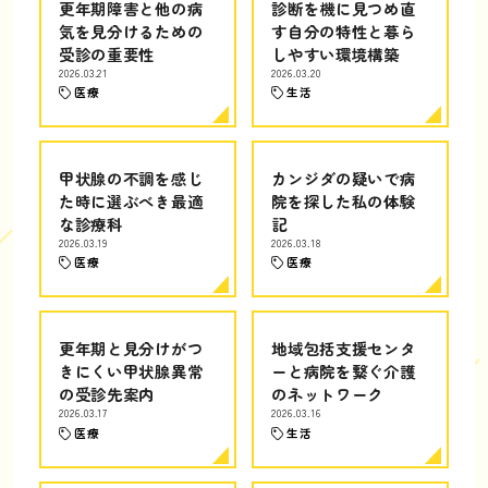
更年期障害と他の病
診断を機に見つめ直
気を見分けるための
す自分の特性と暮ら
受診の重要性
しやすい環境構築
2026.03.21
2026.03.20
医療
生活
甲状腺の不調を感じ
カンジダの疑いで病
た時に選ぶべき最適
院を探した私の体験
な診療科
記
2026.03.19
2026.03.18
医療
医療
更年期と見分けがつ
地域包括支援センタ
きにくい甲状腺異常
ーと病院を繋ぐ介護
の受診先案内
のネットワーク
2026.03.17
2026.03.16
医療
生活