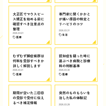
大正区でマウスピー
専門家に聞くかかと
ス矯正を始める前に
が痛い原因の特定と
確認すべき注意点の
リハビリのコツ
整理
2026.03.31
2026.04.01
生活
医療
むずむず脚症候群は
認知症を疑った時に
何科を受診すべきか
選ぶべき病院と診療
詳しく解説します
科の判断基準
2026.03.31
2026.03.30
医療
医療
期間が空いた二回目
突然のものもらいを
の受診で受付に伝え
治した私の体験記
るべき補足情報
2026.03.28