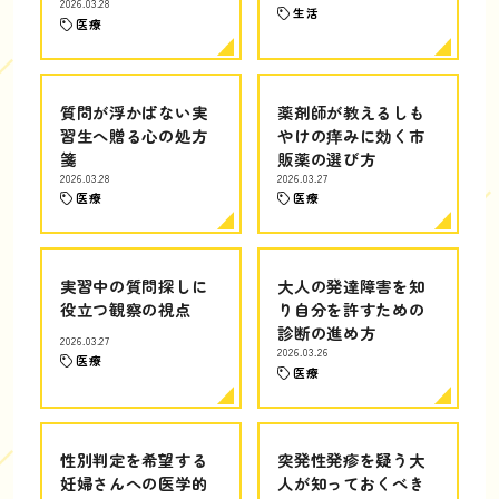
2026.03.28
生活
医療
質問が浮かばない実
薬剤師が教えるしも
習生へ贈る心の処方
やけの痒みに効く市
箋
販薬の選び方
2026.03.28
2026.03.27
医療
医療
実習中の質問探しに
大人の発達障害を知
役立つ観察の視点
り自分を許すための
診断の進め方
2026.03.27
2026.03.26
医療
医療
性別判定を希望する
突発性発疹を疑う大
妊婦さんへの医学的
人が知っておくべき