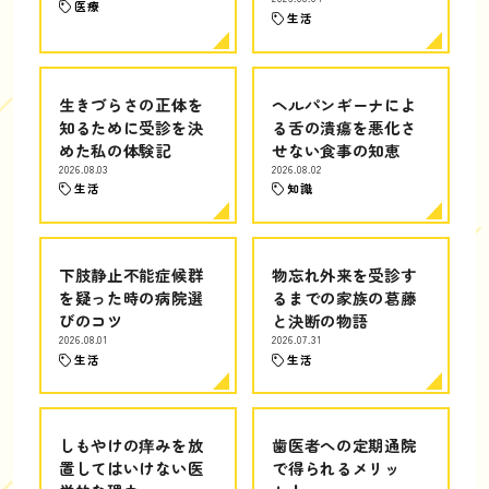
医療
生活
生きづらさの正体を
ヘルパンギーナによ
知るために受診を決
る舌の潰瘍を悪化さ
めた私の体験記
せない食事の知恵
2026.08.03
2026.08.02
生活
知識
下肢静止不能症候群
物忘れ外来を受診す
を疑った時の病院選
るまでの家族の葛藤
びのコツ
と決断の物語
2026.08.01
2026.07.31
生活
生活
しもやけの痒みを放
歯医者への定期通院
置してはいけない医
で得られるメリッ