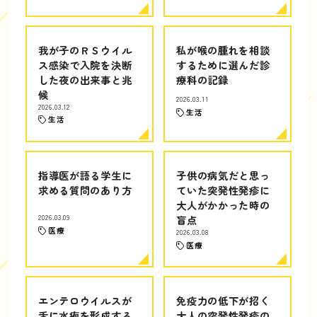
我が子のＲＳウイル
私が喉の腫れを相談
ス感染で入院を決断
するために選んだ診
した夜の出来事と兆
療科の記録
候
2026.03.11
2026.03.12
生活
生活
指導医が語る学生に
子供の病気だと思っ
求める質問のあり方
ていた突発性発疹に
大人がかかった時の
2026.03.09
盲点
医療
2026.03.08
医療
エンテロウイルスが
免疫力の低下が招く
舌に水疱を形成する
大人の突発性発疹の