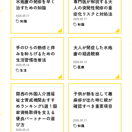
水疱瘡の発疹を早く
専門医が解説する大
治すための知識
人の突発性発疹の重
症化リスクと対処法
2026.05.17
2026.05.17
知識
知識
手のひらの熱感と痒
大人が発症した水疱
みを和らげるための
瘡の経過観察
生活習慣改善法
2026.05.13
2026.05.14
医療
生活
関西の外国人介護福
子供が熱を出して蕁
祉士育成機関おすす
麻疹が出た時に親が
めランキング5選！国
確認すべき重要項目
家資格取得を支える
優良パートナーの選
2026.05.11
び方
知識
2026.05.12