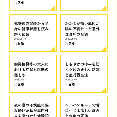
医療
発熱後の発疹から全
かかとが痛い原因が
身の健康状態を読み
腰の不調だった意外
解く知識
な真相の記録
2026.05.10
2026.05.09
知識
医療
突発性発疹の大人に
しもやけの痒みを防
おける症状と診断の
ぐための正しい防寒
難しさ
と血行促進法
2026.05.08
2026.05.07
医療
医療
夜の足の不快感に悩
ヘルパンギーナで舌
み続けた私が専門外
に生じる激しい痛み
来を見つけた体験記
と水疱の正体