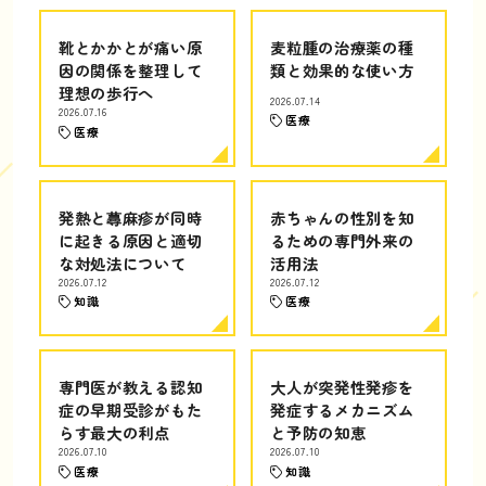
靴とかかとが痛い原
麦粒腫の治療薬の種
因の関係を整理して
類と効果的な使い方
理想の歩行へ
2026.07.14
2026.07.16
医療
医療
発熱と蕁麻疹が同時
赤ちゃんの性別を知
に起きる原因と適切
るための専門外来の
な対処法について
活用法
2026.07.12
2026.07.12
知識
医療
専門医が教える認知
大人が突発性発疹を
症の早期受診がもた
発症するメカニズム
らす最大の利点
と予防の知恵
2026.07.10
2026.07.10
医療
知識