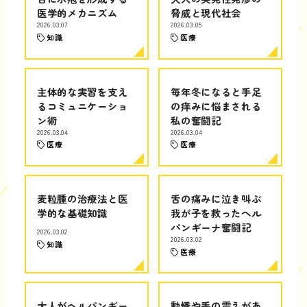
医学的メカニズム
脅威と現代社会
2026.03.07
2026.03.05
知識
医療
主体的な実習を支え
毎年冬になると手足
るコミュニケーショ
の痒みに悩まされる
ン術
私の奮闘記
2026.03.04
2026.03.04
医療
医療
麦粒腫の治療法と医
舌の痛みに泣き叫ぶ
学的な基礎知識
我が子を救ったヘル
パンギーナ奮闘記
2026.03.02
2026.03.02
知識
医療
大人がヘルパンギー
動悸や手の震えがあ