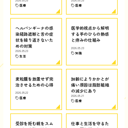
2026.05.25
2026.05.25
医療
医療
ヘルパンギーナの感
医学的視点から解明
染経路遮断と舌の症
する手のひらの熱感
状を繰り返さないた
と痒みの仕組み
めの対策
2026.05.23
2026.05.23
知識
生活
麦粒腫を放置せず完
加齢によりかかとが
治させるための心得
痛い原因は脂肪組織
の減少にあり
2026.05.22
2026.05.21
医療
医療
受診を拒む親をスム
仕事と生活を守るた