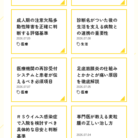
成人期の注意欠陥多
診断名がついた後の
動性障害を正確に判
生活を支える病院と
断する評価基準
の連携の重要性
2026.07.09
2026.07.08
医療
生活
医療機関の再診受付
足底筋膜炎の仕組み
システムと患者が伝
とかかとが痛い原因
えるべき必須項目
を徹底解説
2026.07.07
2026.07.05
医療
医療
ＲＳウイルス感染症
専門医が教える麦粒
で入院を検討すべき
腫の正しい治し方
具体的な目安と判断
基準
2026.07.04