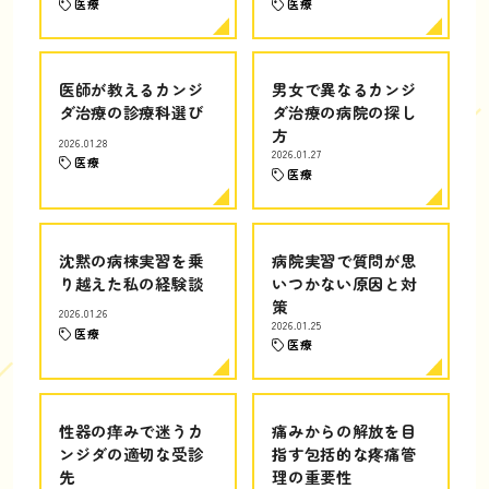
医療
医療
医師が教えるカンジ
男女で異なるカンジ
ダ治療の診療科選び
ダ治療の病院の探し
方
2026.01.28
2026.01.27
医療
医療
沈黙の病棟実習を乗
病院実習で質問が思
り越えた私の経験談
いつかない原因と対
策
2026.01.26
2026.01.25
医療
医療
性器の痒みで迷うカ
痛みからの解放を目
ンジダの適切な受診
指す包括的な疼痛管
先
理の重要性