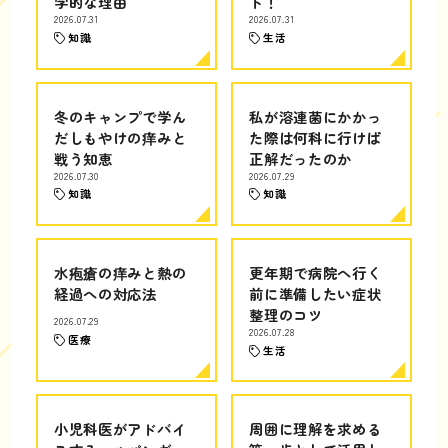
学的な理由
ト！
2026.07.31
2026.07.31
知識
生活
冬のキャンプで学ん
私が溶連菌にかかっ
だしもやけの痒みと
た際は何科に行けば
戦う知恵
正解だったのか
2026.07.30
2026.07.29
知識
知識
水疱瘡の痒みと熱の
更年期で病院へ行く
経過への対応法
前に準備したい症状
整理のコツ
2026.07.29
2026.07.28
医療
生活
小児科医がアドバイ
周囲に理解を求める