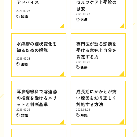
アドバイス
セルフケアと受診の
目安
2026.03.25
2026.03.25
知識
医療
水疱瘡の症状変化を
専門医が語る診断を
知るための解説
受ける意味と自分を
肯定する力
2026.03.23
2026.03.23
医療
医療
耳鼻咽喉科で溶連菌
成長期にかかとが痛
の検査を受けるメリ
い原因を知り正しく
ットと判断基準
対処する方法
2026.03.22
2026.03.21
知識
知識