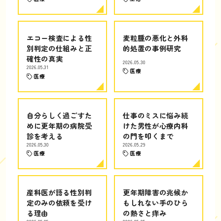
エコー検査による性
麦粒腫の悪化と外科
別判定の仕組みと正
的処置の事例研究
確性の真実
2026.05.30
2026.05.31
医療
医療
自分らしく過ごすた
仕事のミスに悩み続
めに更年期の病院受
けた男性が心療内科
診を考える
の門を叩くまで
2026.05.30
2026.05.29
医療
医療
産科医が語る性別判
更年期障害の兆候か
定のみの依頼を受け
もしれない手のひら
る理由
の熱さと痒み