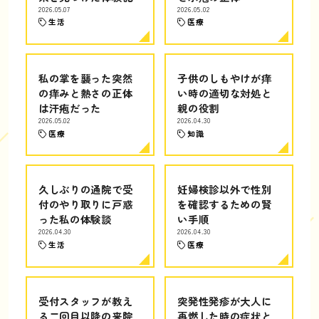
2026.05.07
2026.05.02
生活
医療
私の掌を襲った突然
子供のしもやけが痒
の痒みと熱さの正体
い時の適切な対処と
は汗疱だった
親の役割
2026.05.02
2026.04.30
医療
知識
久しぶりの通院で受
妊婦検診以外で性別
付のやり取りに戸惑
を確認するための賢
った私の体験談
い手順
2026.04.30
2026.04.30
生活
医療
受付スタッフが教え
突発性発疹が大人に
る二回目以降の来院
再燃した時の症状と