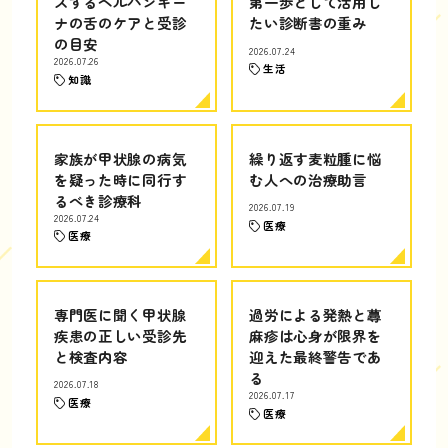
スするヘルパンギー
第一歩として活用し
ナの舌のケアと受診
たい診断書の重み
の目安
2026.07.24
2026.07.26
生活
知識
家族が甲状腺の病気
繰り返す麦粒腫に悩
を疑った時に同行す
む人への治療助言
るべき診療科
2026.07.19
2026.07.24
医療
医療
専門医に聞く甲状腺
過労による発熱と蕁
疾患の正しい受診先
麻疹は心身が限界を
と検査内容
迎えた最終警告であ
る
2026.07.18
2026.07.17
医療
医療