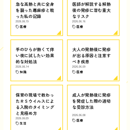
急な高熱と共に全身
医師が解説する解熱
を襲った蕁麻疹と戦
後の発疹に潜む重大
った私の記録
なリスク
2026.06.19
2026.06.16
医療
医療
手のひらが熱くて痒
大人の発熱後に発疹
い夜に試したい効果
が出る原因と注意す
的な対処法
べき疾患
2026.06.14
2026.06.09
知識
医療
保育の現場で教わっ
成人が発熱後に発疹
たＲＳウイルスによ
を発症した際の適切
る入院のタイミング
な受診方法
と見極め方
2026.06.08
2026.06.09
医療
生活