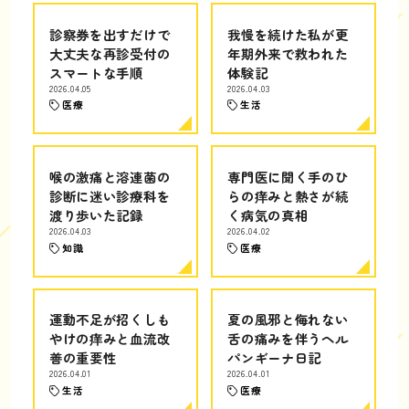
診察券を出すだけで
我慢を続けた私が更
大丈夫な再診受付の
年期外来で救われた
スマートな手順
体験記
2026.04.05
2026.04.03
医療
生活
喉の激痛と溶連菌の
専門医に聞く手のひ
診断に迷い診療科を
らの痒みと熱さが続
渡り歩いた記録
く病気の真相
2026.04.03
2026.04.02
知識
医療
運動不足が招くしも
夏の風邪と侮れない
やけの痒みと血流改
舌の痛みを伴うヘル
善の重要性
パンギーナ日記
2026.04.01
2026.04.01
生活
医療