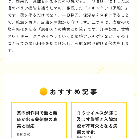
け、効果的に炎症を抑えるための鍵です。二つ目は、低下した皮
膚のバリア機能を補うための、徹底した「スキンケア（保湿）」
です。薬を塗るだけでなく、一日数回、保湿剤を全身に塗ること
で、乾燥を防ぎ、皮膚を刺激から守ります。三つ目は、皮膚の状
態を悪化させる「悪化因子の検索と対策」です。汗や乾燥、食物
アレルギー、ダニやホコリといった環境アレルゲンなど、その子
にとっての悪化因子を見つけ出し、可能な限り避ける努力をしま
す。
おすすめ記事
薬の副作用で熱と発
ＲＳウイルスが肺に
疹が出る薬剤熱の真
及ぼす影響と入院加
実と対応
療が不可欠となる病
態の変化
2026.08.05
2026.08.04