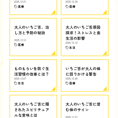
2025.12.31
2025.12.25
医療
医療
大人のいちご舌、治
大人のいちご舌原因
し方と予防の秘訣
探求！ストレスと食
生活の影響
2025.12.13
2025.12.12
医療
生活
ものもらいを防ぐ生
いちご舌が大人の体
活習慣の改善とは？
に語りかける警告
2025.12.07
2025.12.05
生活
医療
大人のいちご舌に隠
大人のいちご舌に潜
されたスピリチュア
む体のサイン
ルな意味とは
2025.11.21