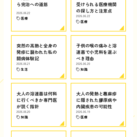
ら完治への道筋
受けられる医療機関
の探し方と注意点
2026.06.22
2026.06.22
医療
医療
突然の高熱と全身の
子供の喉の痛みと溶
発疹に襲われた私の
連菌で小児科を選ぶ
闘病体験記
べき理由
2026.06.21
2026.06.20
生活
知識
大人の溶連菌は何科
大人の発熱と蕁麻疹
に行くべきか専門医
に隠された膠原病や
が説く指針
内臓疾患の可能性
2026.06.20
2026.06.19
知識
医療