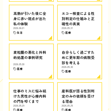
高熱が引いた後に全
エコー検査による性
身に赤い斑点が出た
別判定の仕組みと正
私の体験
確性の真実
2026.06.01
2026.05.31
生活
医療
麦粒腫の悪化と外科
自分らしく過ごすた
的処置の事例研究
めに更年期の病院受
診を考える
2026.05.30
2026.05.30
医療
医療
仕事のミスに悩み続
産科医が語る性別判
けた男性が心療内科
定のみの依頼を受け
の門を叩くまで
る理由
2026.05.29
2026.05.25
医療
医療