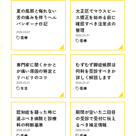
夏の風邪と侮れない
大正区でマウスピー
舌の痛みを伴うヘル
ス矯正を始める前に
パンギーナ日記
確認すべき注意点の
整理
2026.04.01
2026.04.01
医療
医療
専門家に聞くかかと
むずむず脚症候群は
が痛い原因の特定と
何科を受診すべきか
リハビリのコツ
詳しく解説します
2026.03.31
2026.03.31
生活
医療
認知症を疑った時に
期間が空いた二回目
選ぶべき病院と診療
の受診で受付に伝え
科の判断基準
るべき補足情報
2026.03.30
2026.03.28
医療
医療