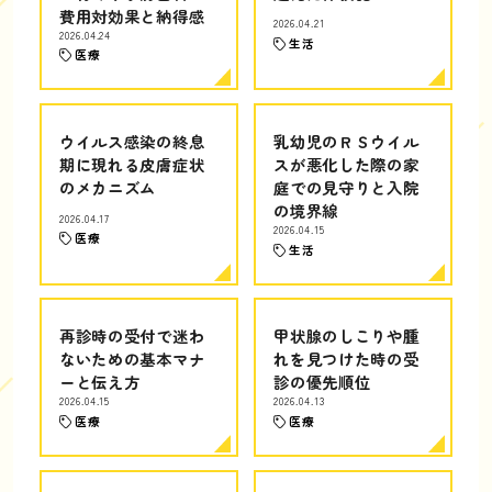
費用対効果と納得感
2026.04.21
2026.04.24
生活
医療
ウイルス感染の終息
乳幼児のＲＳウイル
期に現れる皮膚症状
スが悪化した際の家
のメカニズム
庭での見守りと入院
の境界線
2026.04.17
2026.04.15
医療
生活
再診時の受付で迷わ
甲状腺のしこりや腫
ないための基本マナ
れを見つけた時の受
ーと伝え方
診の優先順位
2026.04.15
2026.04.13
医療
医療