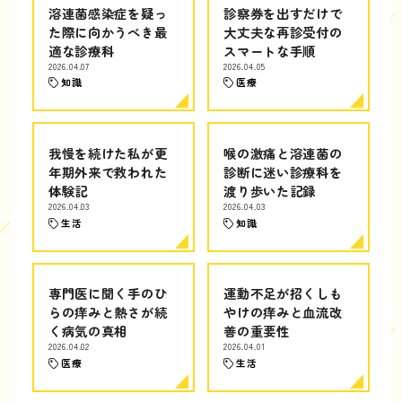
溶連菌感染症を疑っ
診察券を出すだけで
た際に向かうべき最
大丈夫な再診受付の
適な診療科
スマートな手順
2026.04.07
2026.04.05
知識
医療
我慢を続けた私が更
喉の激痛と溶連菌の
年期外来で救われた
診断に迷い診療科を
体験記
渡り歩いた記録
2026.04.03
2026.04.03
生活
知識
専門医に聞く手のひ
運動不足が招くしも
らの痒みと熱さが続
やけの痒みと血流改
く病気の真相
善の重要性
2026.04.02
2026.04.01
医療
生活