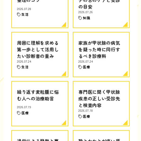
の目安
2026.07.28
2026.07.26
生活
知識
周囲に理解を求める
家族が甲状腺の病気
第一歩として活用し
を疑った時に同行す
たい診断書の重み
るべき診療科
2026.07.24
2026.07.24
生活
医療
繰り返す麦粒腫に悩
専門医に聞く甲状腺
む人への治療助言
疾患の正しい受診先
と検査内容
2026.07.19
2026.07.18
医療
医療
過労による発熱と蕁
靴とかかとが痛い原