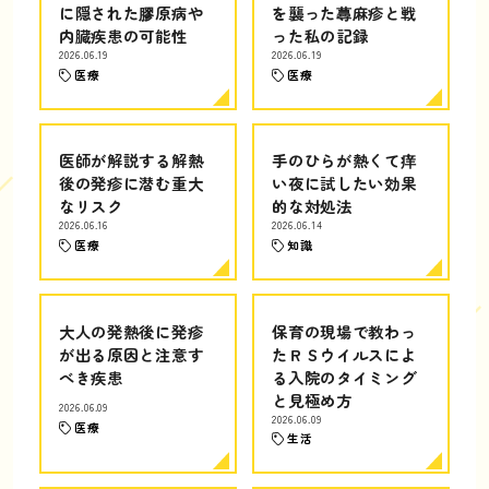
に隠された膠原病や
を襲った蕁麻疹と戦
内臓疾患の可能性
った私の記録
2026.06.19
2026.06.19
医療
医療
医師が解説する解熱
手のひらが熱くて痒
後の発疹に潜む重大
い夜に試したい効果
なリスク
的な対処法
2026.06.16
2026.06.14
医療
知識
大人の発熱後に発疹
保育の現場で教わっ
が出る原因と注意す
たＲＳウイルスによ
べき疾患
る入院のタイミング
と見極め方
2026.06.09
2026.06.09
医療
生活