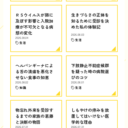
ＲＳウイルスが肺に
生きづらさの正体を
及ぼす影響と入院加
知るために受診を決
療が不可欠となる病
めた私の体験記
態の変化
2026.08.03
2026.08.04
生活
生活
ヘルパンギーナによ
下肢静止不能症候群
る舌の潰瘍を悪化さ
を疑った時の病院選
せない食事の知恵
びのコツ
2026.08.02
2026.08.01
知識
生活
物忘れ外来を受診す
しもやけの痒みを放
るまでの家族の葛藤
置してはいけない医
と決断の物語
学的な理由
2026.07.31
2026.07.31