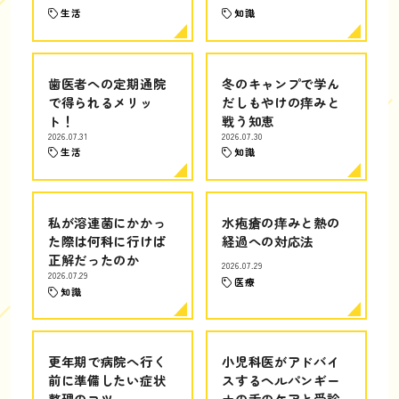
生活
知識
歯医者への定期通院
冬のキャンプで学ん
で得られるメリッ
だしもやけの痒みと
ト！
戦う知恵
2026.07.31
2026.07.30
生活
知識
私が溶連菌にかかっ
水疱瘡の痒みと熱の
た際は何科に行けば
経過への対応法
正解だったのか
2026.07.29
2026.07.29
医療
知識
更年期で病院へ行く
小児科医がアドバイ
前に準備したい症状
スするヘルパンギー
整理のコツ
ナの舌のケアと受診