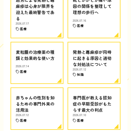
麻疹は心身が限界を
因の関係を整理して
迎えた最終警告であ
理想の歩行へ
る
2026.07.16
2026.07.17
医療
医療
麦粒腫の治療薬の種
発熱と蕁麻疹が同時
類と効果的な使い方
に起きる原因と適切
な対処法について
2026.07.14
2026.07.12
医療
知識
赤ちゃんの性別を知
専門医が教える認知
るための専門外来の
症の早期受診がもた
活用法
らす最大の利点
2026.07.12
2026.07.10
医療
医療