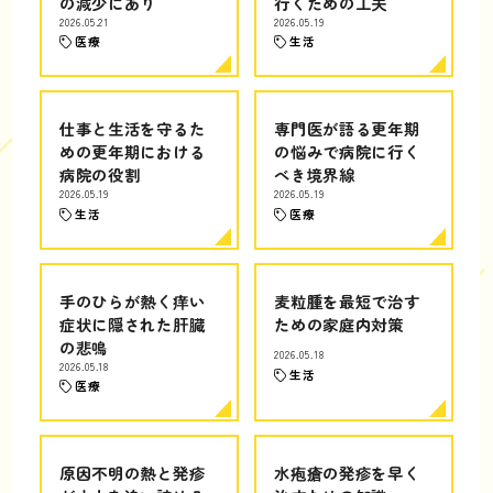
の減少にあり
行くための工夫
2026.05.21
2026.05.19
医療
生活
仕事と生活を守るた
専門医が語る更年期
めの更年期における
の悩みで病院に行く
病院の役割
べき境界線
2026.05.19
2026.05.19
生活
医療
手のひらが熱く痒い
麦粒腫を最短で治す
症状に隠された肝臓
ための家庭内対策
の悲鳴
2026.05.18
2026.05.18
生活
医療
原因不明の熱と発疹
水疱瘡の発疹を早く