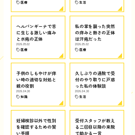
医療
生活
ヘルパンギーナで舌
私の掌を襲った突然
に生じる激しい痛み
の痒みと熱さの正体
と水疱の正体
は汗疱だった
2026.05.02
2026.05.02
医療
医療
子供のしもやけが痒
久しぶりの通院で受
い時の適切な対処と
付のやり取りに戸惑
親の役割
った私の体験談
2026.04.30
2026.04.30
知識
生活
妊婦検診以外で性別
受付スタッフが教え
を確認するための賢
る二回目以降の来院
い手順
で助かる一言