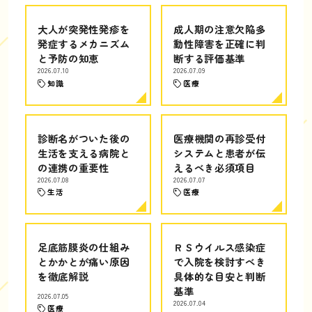
大人が突発性発疹を
成人期の注意欠陥多
発症するメカニズム
動性障害を正確に判
と予防の知恵
断する評価基準
2026.07.10
2026.07.09
知識
医療
診断名がついた後の
医療機関の再診受付
生活を支える病院と
システムと患者が伝
の連携の重要性
えるべき必須項目
2026.07.08
2026.07.07
生活
医療
足底筋膜炎の仕組み
ＲＳウイルス感染症
とかかとが痛い原因
で入院を検討すべき
を徹底解説
具体的な目安と判断
基準
2026.07.05
2026.07.04
医療