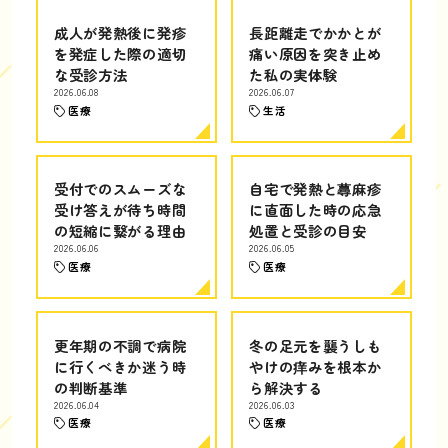
成人が発熱後に発疹
長距離走でかかとが
を発症した際の適切
痛い原因を突き止め
な受診方法
た私の実体験
2026.06.08
2026.06.07
医療
生活
受付でのスムーズな
自宅で発熱と蕁麻疹
受け答えが待ち時間
に直面した時の応急
の短縮に繋がる理由
処置と受診の目安
2026.06.06
2026.06.05
医療
医療
更年期の不調で病院
冬の足元を襲うしも
に行くべきか迷う時
やけの痒みを根本か
の判断基準
ら解決する
2026.06.04
2026.06.03
医療
医療