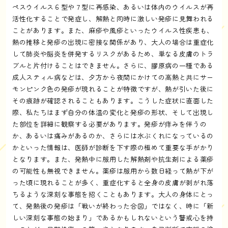
ペスウイルス６型や７型に再感染、あるいは体内のウイルスが再
活性化することで発症し、解熱と同時に激しい発疹に見舞われる
ことがあります。また、麻疹や風疹といったウイルス性疾患も、
熱の推移と発疹の出現に密接な関係があり、大人の場合は重症化
して肺炎や脳炎を併発するリスクがあるため、単なる皮膚のトラ
ブルと片付けることはできません。さらに、膠原病の一種である
成人スティル病などは、夕方から夜間にかけての高熱と共にサー
モンピンク色の発疹が現れることが特徴ですが、熱が引いた後に
その痕跡が確認されることもあります。こうした症状に直面した
際、私たちはまず自分の体温の変化と発疹の形状、そして出現し
た部位を詳細に観察する必要があります。発疹が痒みを伴うの
か、あるいは痛みがあるのか、さらには水ぶくれになっているの
かといった情報は、医師が診断を下す際の極めて重要な手がかり
となります。また、発熱中に服用した解熱剤や抗生剤による薬疹
の可能性も無視できません。薬疹は服用から数日経って熱が下が
った頃に現れることが多く、重症化すると全身の皮膚が剥がれ落
ちるような深刻な事態を招くこともあります。大人の身体にとっ
て、発熱後の発疹は「戦いが終わった合図」ではなく、時に「新
しい深刻な事態の始まり」であるかもしれないという警戒心を持