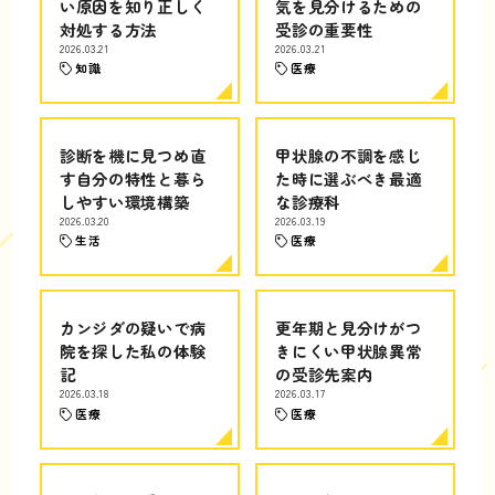
い原因を知り正しく
気を見分けるための
対処する方法
受診の重要性
2026.03.21
2026.03.21
知識
医療
診断を機に見つめ直
甲状腺の不調を感じ
す自分の特性と暮ら
た時に選ぶべき最適
しやすい環境構築
な診療科
2026.03.20
2026.03.19
生活
医療
カンジダの疑いで病
更年期と見分けがつ
院を探した私の体験
きにくい甲状腺異常
記
の受診先案内
2026.03.18
2026.03.17
医療
医療