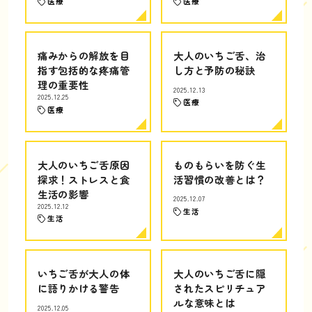
医療
医療
痛みからの解放を目
大人のいちご舌、治
指す包括的な疼痛管
し方と予防の秘訣
理の重要性
2025.12.13
2025.12.25
医療
医療
大人のいちご舌原因
ものもらいを防ぐ生
探求！ストレスと食
活習慣の改善とは？
生活の影響
2025.12.07
2025.12.12
生活
生活
いちご舌が大人の体
大人のいちご舌に隠
に語りかける警告
されたスピリチュア
ルな意味とは
2025.12.05