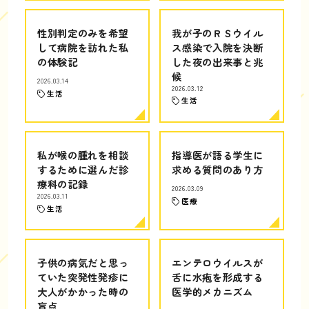
性別判定のみを希望
我が子のＲＳウイル
して病院を訪れた私
ス感染で入院を決断
の体験記
した夜の出来事と兆
候
2026.03.14
2026.03.12
生活
生活
私が喉の腫れを相談
指導医が語る学生に
するために選んだ診
求める質問のあり方
療科の記録
2026.03.09
2026.03.11
医療
生活
子供の病気だと思っ
エンテロウイルスが
ていた突発性発疹に
舌に水疱を形成する
大人がかかった時の
医学的メカニズム
盲点