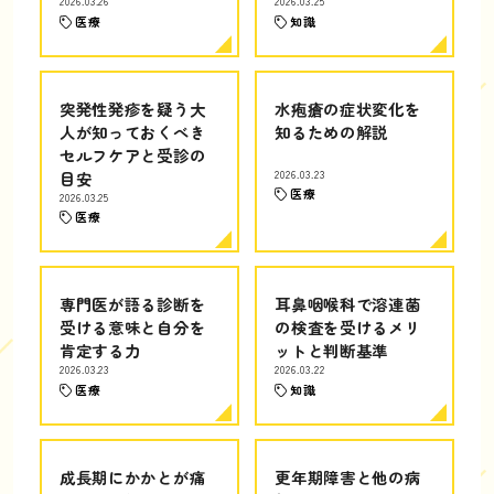
2026.03.26
2026.03.25
医療
知識
突発性発疹を疑う大
水疱瘡の症状変化を
人が知っておくべき
知るための解説
セルフケアと受診の
目安
2026.03.23
医療
2026.03.25
医療
専門医が語る診断を
耳鼻咽喉科で溶連菌
受ける意味と自分を
の検査を受けるメリ
肯定する力
ットと判断基準
2026.03.23
2026.03.22
医療
知識
成長期にかかとが痛
更年期障害と他の病