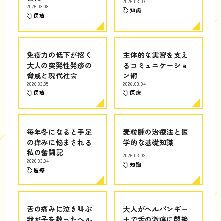
2026.03.07
2026.03.08
知識
医療
免疫力の低下が招く
主体的な実習を支え
大人の突発性発疹の
るコミュニケーショ
脅威と現代社会
ン術
2026.03.05
2026.03.04
医療
医療
毎年冬になると手足
麦粒腫の治療法と医
の痒みに悩まされる
学的な基礎知識
私の奮闘記
2026.03.02
2026.03.04
知識
医療
舌の痛みに泣き叫ぶ
大人がヘルパンギー
我が子を救ったヘル
ナで舌の激痛に悶絶