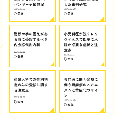
パンギーナ奮闘記
した事例研究
2026.03.02
2026.02.28
医療
医療
動悸や手の震えがあ
小児科医が説くＲＳ
る時に受診するべき
ウイルスで即座に入
内分泌代謝内科
院が必要な症状と注
意点
2026.02.28
2026.02.27
医療
生活
産婦人科での性別判
専門医に聞く発熱に
定のみの受診に関す
伴う蕁麻疹のメカニ
る注意点
ズムと重症化のサイ
ン
2026.02.27
2026.02.26
医療
知識