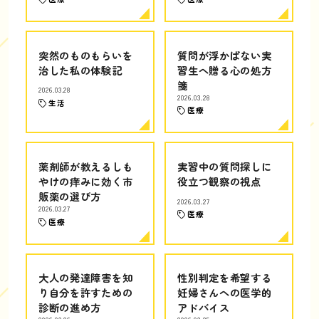
突然のものもらいを
質問が浮かばない実
治した私の体験記
習生へ贈る心の処方
箋
2026.03.28
2026.03.28
生活
医療
薬剤師が教えるしも
実習中の質問探しに
やけの痒みに効く市
役立つ観察の視点
販薬の選び方
2026.03.27
2026.03.27
医療
医療
大人の発達障害を知
性別判定を希望する
り自分を許すための
妊婦さんへの医学的
診断の進め方
アドバイス