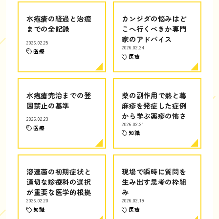
水疱瘡の経過と治癒
カンジダの悩みはど
までの全記録
こへ行くべきか専門
家のアドバイス
2026.02.25
2026.02.24
医療
医療
水疱瘡完治までの登
薬の副作用で熱と蕁
園禁止の基準
麻疹を発症した症例
から学ぶ薬疹の怖さ
2026.02.23
2026.02.21
医療
知識
溶連菌の初期症状と
現場で瞬時に質問を
適切な診療科の選択
生み出す思考の枠組
が重要な医学的根拠
み
2026.02.20
2026.02.19
知識
医療