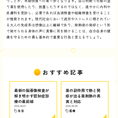
つことが、早期快復への第一歩となります。自己判断で市販の塗
り薬を使用したり、放置したりするのではなく、速やかに内科や
皮膚科を受診し、必要であれば血液検査や組織検査を受けること
が推奨されます。現代社会において過労やストレスに晒されてい
る大人の免疫系は想像以上に繊細であり、発熱後の発疹という形
で発せられる身体の声に真摯に耳を傾けることは、自分自身の健
康を守るための最も基本的で重要な行為と言えるでしょう。
おすすめ記事
最新の脳画像検査が
薬の副作用で熱と発
解き明かす認知症診
疹が出る薬剤熱の真
療の最前線
実と対応
2026.08.07
2026.08.05
生活
医療