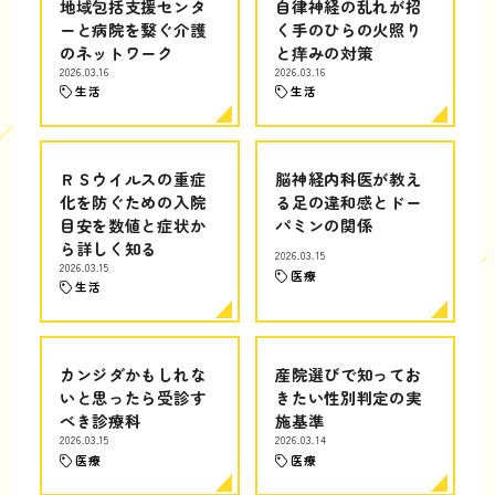
地域包括支援センタ
自律神経の乱れが招
ーと病院を繋ぐ介護
く手のひらの火照り
のネットワーク
と痒みの対策
2026.03.16
2026.03.16
生活
生活
ＲＳウイルスの重症
脳神経内科医が教え
化を防ぐための入院
る足の違和感とドー
目安を数値と症状か
パミンの関係
ら詳しく知る
2026.03.15
2026.03.15
医療
生活
カンジダかもしれな
産院選びで知ってお
いと思ったら受診す
きたい性別判定の実
べき診療科
施基準
2026.03.15
2026.03.14
医療
医療