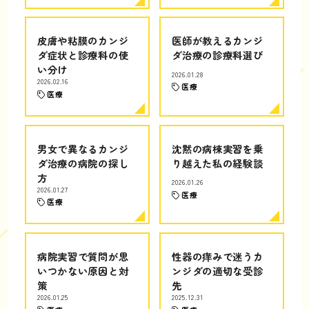
皮膚や粘膜のカンジ
医師が教えるカンジ
ダ症状と診療科の使
ダ治療の診療科選び
い分け
2026.01.28
2026.02.16
医療
医療
男女で異なるカンジ
沈黙の病棟実習を乗
ダ治療の病院の探し
り越えた私の経験談
方
2026.01.26
2026.01.27
医療
医療
病院実習で質問が思
性器の痒みで迷うカ
いつかない原因と対
ンジダの適切な受診
策
先
2026.01.25
2025.12.31