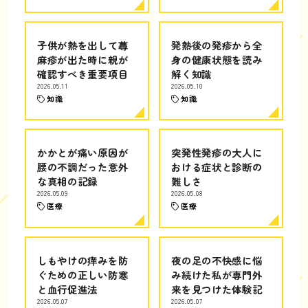
子供が熱を出して蕁
発熱後の発疹から全
麻疹が出た時に親が
身の健康状態を読み
確認すべき重要項目
解く知識
2026.05.11
2026.05.10
知識
知識
かかとが痛い原因が
突発性発疹の大人に
腰の不調だった意外
おける症状と診断の
な真相の記録
難しさ
2026.05.09
2026.05.08
医療
医療
しもやけの痒みを防
夜の足の不快感に悩
ぐための正しい防寒
み続けた私が専門外
と血行促進法
来を見つけた体験記
2026.05.07
2026.05.07