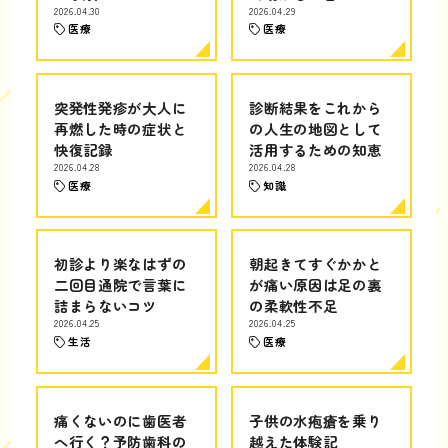
2026.04.30
2026.04.29
医療
医療
突発性発疹が大人に
診断結果をこれから
再燃した時の症状と
の人生の地図として
快復記録
活用するための知恵
2026.04.28
2026.04.28
医療
知識
初診より楽なはずの
朝起きてすぐかかと
二回目通院で言葉に
が痛い原因は足の裏
詰まらないコツ
の柔軟性不足
2026.04.25
2026.04.25
生活
医療
痛くないのに歯医者
子供の水疱瘡を乗り
へ行く？予防歯科の
越えた体験記