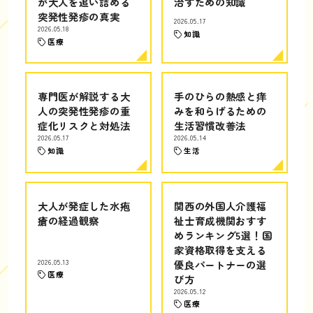
が大人を追い詰める
治すための知識
突発性発疹の真実
2026.05.17
2026.05.18
知識
医療
専門医が解説する大
手のひらの熱感と痒
人の突発性発疹の重
みを和らげるための
症化リスクと対処法
生活習慣改善法
2026.05.17
2026.05.14
知識
生活
大人が発症した水疱
関西の外国人介護福
瘡の経過観察
祉士育成機関おすす
めランキング5選！国
家資格取得を支える
2026.05.13
優良パートナーの選
医療
び方
2026.05.12
医療