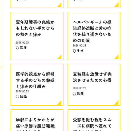
更年期障害の兆候か
ヘルパンギーナの感
もしれない手のひら
染経路遮断と舌の症
の熱さと痒み
状を繰り返さないた
めの対策
2026.05.25
2026.05.23
医療
生活
医学的視点から解明
麦粒腫を放置せず完
する手のひらの熱感
治させるための心得
と痒みの仕組み
2026.05.22
2026.05.23
医療
知識
加齢によりかかとが
受診を拒む親をスム
痛い原因は脂肪組織
ーズに病院へ連れて