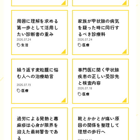
周囲に理解を求める
家族が甲状腺の病気
第一歩として活用し
を疑った時に同行す
たい診断書の重み
るべき診療科
2026.07.24
2026.07.24
生活
医療
繰り返す麦粒腫に悩
専門医に聞く甲状腺
む人への治療助言
疾患の正しい受診先
と検査内容
2026.07.19
2026.07.18
医療
医療
過労による発熱と蕁
靴とかかとが痛い原
麻疹は心身が限界を
因の関係を整理して
迎えた最終警告であ
理想の歩行へ
る