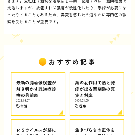
きます。麦粒腫は適切な治療法を早期に開始すれば一週間程度で
完治しますが、放置すれば膿瘍が慢性化したり、手術が必要にな
ったりすることもあるため、異変を感じたら速やかに専門医の診
察を受けることが重要です。
おすすめ記事
最新の脳画像検査が
薬の副作用で熱と発
解き明かす認知症診
疹が出る薬剤熱の真
療の最前線
実と対応
2026.08.07
2026.08.05
生活
医療
ＲＳウイルスが肺に
生きづらさの正体を