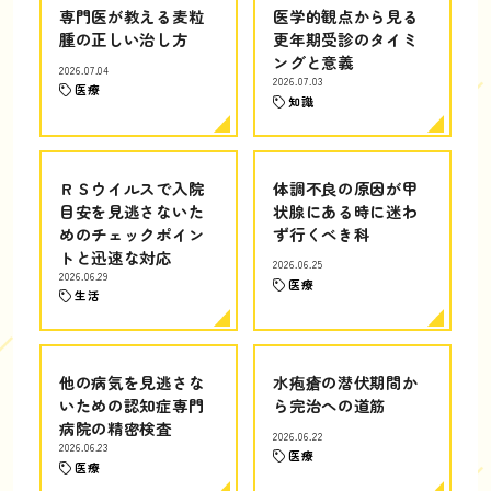
専門医が教える麦粒
医学的観点から見る
腫の正しい治し方
更年期受診のタイミ
ングと意義
2026.07.04
2026.07.03
医療
知識
ＲＳウイルスで入院
体調不良の原因が甲
目安を見逃さないた
状腺にある時に迷わ
めのチェックポイン
ず行くべき科
トと迅速な対応
2026.06.25
2026.06.29
医療
生活
他の病気を見逃さな
水疱瘡の潜伏期間か
いための認知症専門
ら完治への道筋
病院の精密検査
2026.06.22
2026.06.23
医療
医療