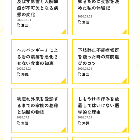
及ぼす影響と入院加
知るために受診を決
療が不可欠となる病
めた私の体験記
態の変化
2026.08.03
2026.08.04
生活
生活
ヘルパンギーナによ
下肢静止不能症候群
る舌の潰瘍を悪化さ
を疑った時の病院選
せない食事の知恵
びのコツ
2026.08.02
2026.08.01
知識
生活
物忘れ外来を受診す
しもやけの痒みを放
るまでの家族の葛藤
置してはいけない医
と決断の物語
学的な理由
2026.07.31
2026.07.31
生活
知識