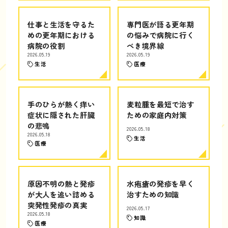
仕事と生活を守るた
専門医が語る更年期
めの更年期における
の悩みで病院に行く
病院の役割
べき境界線
2026.05.19
2026.05.19
生活
医療
手のひらが熱く痒い
麦粒腫を最短で治す
症状に隠された肝臓
ための家庭内対策
の悲鳴
2026.05.18
2026.05.18
生活
医療
原因不明の熱と発疹
水疱瘡の発疹を早く
が大人を追い詰める
治すための知識
突発性発疹の真実
2026.05.17
2026.05.18
知識
医療