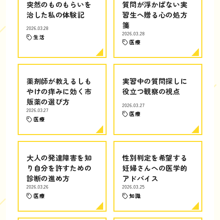
突然のものもらいを
質問が浮かばない実
治した私の体験記
習生へ贈る心の処方
箋
2026.03.28
2026.03.28
生活
医療
薬剤師が教えるしも
実習中の質問探しに
やけの痒みに効く市
役立つ観察の視点
販薬の選び方
2026.03.27
2026.03.27
医療
医療
大人の発達障害を知
性別判定を希望する
り自分を許すための
妊婦さんへの医学的
診断の進め方
アドバイス
2026.03.26
2026.03.25
医療
知識