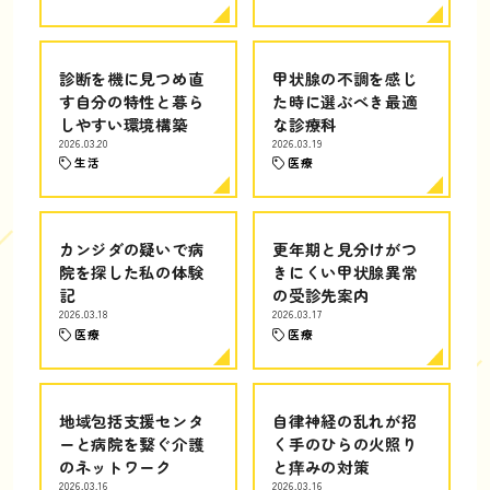
診断を機に見つめ直
甲状腺の不調を感じ
す自分の特性と暮ら
た時に選ぶべき最適
しやすい環境構築
な診療科
2026.03.20
2026.03.19
生活
医療
カンジダの疑いで病
更年期と見分けがつ
院を探した私の体験
きにくい甲状腺異常
記
の受診先案内
2026.03.18
2026.03.17
医療
医療
地域包括支援センタ
自律神経の乱れが招
ーと病院を繋ぐ介護
く手のひらの火照り
のネットワーク
と痒みの対策
2026.03.16
2026.03.16