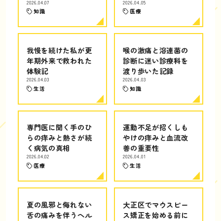
2026.04.07
2026.04.05
知識
医療
我慢を続けた私が更
喉の激痛と溶連菌の
年期外来で救われた
診断に迷い診療科を
体験記
渡り歩いた記録
2026.04.03
2026.04.03
生活
知識
専門医に聞く手のひ
運動不足が招くしも
らの痒みと熱さが続
やけの痒みと血流改
く病気の真相
善の重要性
2026.04.02
2026.04.01
医療
生活
夏の風邪と侮れない
大正区でマウスピー
舌の痛みを伴うヘル
ス矯正を始める前に