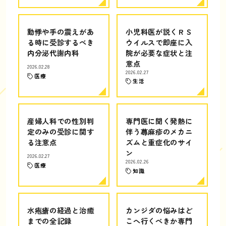
動悸や手の震えがあ
小児科医が説くＲＳ
る時に受診するべき
ウイルスで即座に入
内分泌代謝内科
院が必要な症状と注
意点
2026.02.28
2026.02.27
医療
生活
産婦人科での性別判
専門医に聞く発熱に
定のみの受診に関す
伴う蕁麻疹のメカニ
る注意点
ズムと重症化のサイ
ン
2026.02.27
2026.02.26
医療
知識
水疱瘡の経過と治癒
カンジダの悩みはど
までの全記録
こへ行くべきか専門