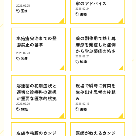
家のアドバイス
2026.02.25
2026.02.24
医療
医療
水疱瘡完治までの登
薬の副作用で熱と蕁
園禁止の基準
麻疹を発症した症例
から学ぶ薬疹の怖さ
2026.02.23
2026.02.21
医療
知識
溶連菌の初期症状と
現場で瞬時に質問を
適切な診療科の選択
生み出す思考の枠組
が重要な医学的根拠
み
2026.02.20
2026.02.19
知識
医療
皮膚や粘膜のカンジ
医師が教えるカンジ