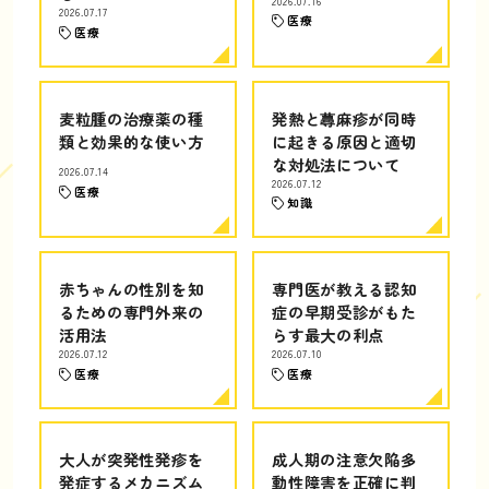
2026.07.16
2026.07.17
医療
医療
麦粒腫の治療薬の種
発熱と蕁麻疹が同時
類と効果的な使い方
に起きる原因と適切
な対処法について
2026.07.14
2026.07.12
医療
知識
赤ちゃんの性別を知
専門医が教える認知
るための専門外来の
症の早期受診がもた
活用法
らす最大の利点
2026.07.12
2026.07.10
医療
医療
大人が突発性発疹を
成人期の注意欠陥多
発症するメカニズム
動性障害を正確に判