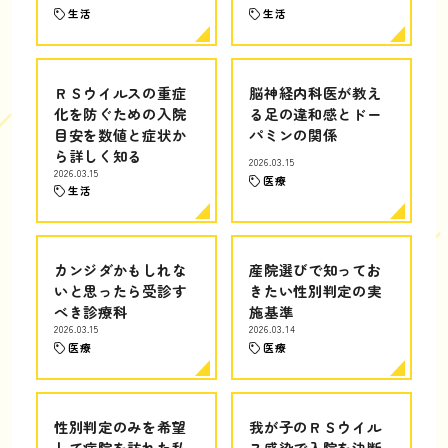
生活
生活
ＲＳウイルスの重症
脳神経内科医が教え
化を防ぐための入院
る足の違和感とドー
目安を数値と症状か
パミンの関係
ら詳しく知る
2026.03.15
2026.03.15
医療
生活
カンジダかもしれな
産院選びで知ってお
いと思ったら受診す
きたい性別判定の実
べき診療科
施基準
2026.03.15
2026.03.14
医療
医療
性別判定のみを希望
我が子のＲＳウイル
して病院を訪れた私
ス感染で入院を決断