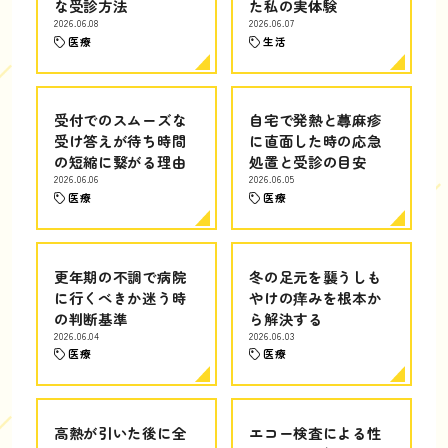
な受診方法
た私の実体験
2026.06.08
2026.06.07
医療
生活
受付でのスムーズな
自宅で発熱と蕁麻疹
受け答えが待ち時間
に直面した時の応急
の短縮に繋がる理由
処置と受診の目安
2026.06.06
2026.06.05
医療
医療
更年期の不調で病院
冬の足元を襲うしも
に行くべきか迷う時
やけの痒みを根本か
の判断基準
ら解決する
2026.06.04
2026.06.03
医療
医療
高熱が引いた後に全
エコー検査による性