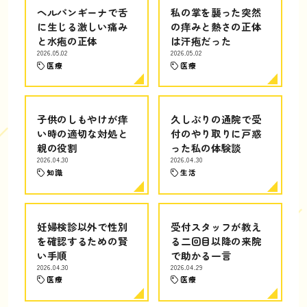
ヘルパンギーナで舌
私の掌を襲った突然
に生じる激しい痛み
の痒みと熱さの正体
と水疱の正体
は汗疱だった
2026.05.02
2026.05.02
医療
医療
子供のしもやけが痒
久しぶりの通院で受
い時の適切な対処と
付のやり取りに戸惑
親の役割
った私の体験談
2026.04.30
2026.04.30
知識
生活
妊婦検診以外で性別
受付スタッフが教え
を確認するための賢
る二回目以降の来院
い手順
で助かる一言
2026.04.30
2026.04.29
医療
医療