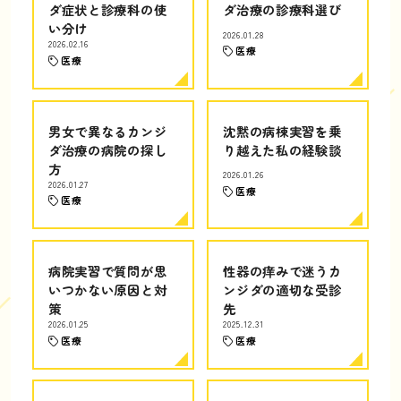
ダ症状と診療科の使
ダ治療の診療科選び
い分け
2026.01.28
2026.02.16
医療
医療
男女で異なるカンジ
沈黙の病棟実習を乗
ダ治療の病院の探し
り越えた私の経験談
方
2026.01.26
2026.01.27
医療
医療
病院実習で質問が思
性器の痒みで迷うカ
いつかない原因と対
ンジダの適切な受診
策
先
2026.01.25
2025.12.31
医療
医療