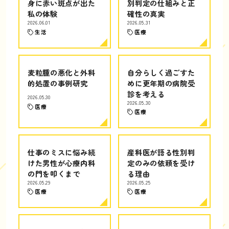
身に赤い斑点が出た
別判定の仕組みと正
私の体験
確性の真実
2026.06.01
2026.05.31
生活
医療
麦粒腫の悪化と外科
自分らしく過ごすた
的処置の事例研究
めに更年期の病院受
診を考える
2026.05.30
2026.05.30
医療
医療
仕事のミスに悩み続
産科医が語る性別判
けた男性が心療内科
定のみの依頼を受け
の門を叩くまで
る理由
2026.05.29
2026.05.25
医療
医療