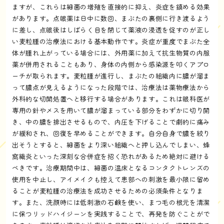
ますが、これらは細菌の増殖を直接的に抑え、炎症を鎮める効果
があります。点眼薬は日中に数回、まぶたの裏側に行き渡るよう
に差し、点眼後はしばらく目を閉じて薬液の浸透を促すのが正し
い麦粒腫の治療法における基本動作です。炎症が重度でまぶた全
体が腫れ上がっている場合には、外用薬に加えて抗生物質の内服
薬が併用されることもあり、身体の内側から感染源を叩くアプロ
ーチが取られます。麦粒腫が進行し、まぶたの組織内に膿が溜ま
って膿点が見えるようになった段階では、治療法は薬物療法から
外科的な切開処置へと移行する場合があります。これは眼科医が
専用の針やメスを用いて膿が溜まっている部分をわずかに切り開
き、中の膿を排出させるもので、内圧を下げることで劇的に痛み
が緩和され、回復を早めることができます。自分自身で膿を絞り
出そうとすると、細菌をより深い組織へと押し込んでしまい、蜂
窩織炎といった深刻な合併症を招く恐れがあるため絶対に避ける
べきです。治療期間中は、細菌の温床となるコンタクトレンズの
使用を中止し、アイメイクも控えて患部への刺激を最小限に留め
ることが麦粒腫の治療法を成功させるための必須条件となりま
す。また、洗顔時には低刺激の石鹸を使い、まつ毛の根元を清潔
に保つリッドハイジーンを実践することで、再発を防ぐことがで