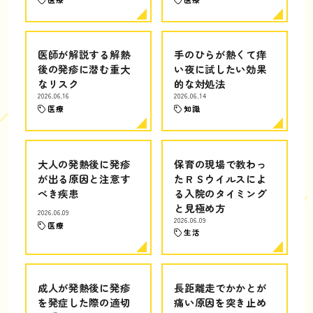
医師が解説する解熱
手のひらが熱くて痒
後の発疹に潜む重大
い夜に試したい効果
なリスク
的な対処法
2026.06.16
2026.06.14
医療
知識
大人の発熱後に発疹
保育の現場で教わっ
が出る原因と注意す
たＲＳウイルスによ
べき疾患
る入院のタイミング
と見極め方
2026.06.09
2026.06.09
医療
生活
成人が発熱後に発疹
長距離走でかかとが
を発症した際の適切
痛い原因を突き止め