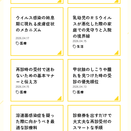
ウイルス感染の終息
乳幼児のＲＳウイル
期に現れる皮膚症状
スが悪化した際の家
のメカニズム
庭での見守りと入院
の境界線
2026.04.17
2026.04.15
医療
生活
再診時の受付で迷わ
甲状腺のしこりや腫
ないための基本マナ
れを見つけた時の受
ーと伝え方
診の優先順位
2026.04.15
2026.04.13
医療
医療
溶連菌感染症を疑っ
診察券を出すだけで
た際に向かうべき最
大丈夫な再診受付の
適な診療科
スマートな手順