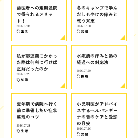
歯医者への定期通院
冬のキャンプで学ん
で得られるメリッ
だしもやけの痒みと
ト！
戦う知恵
2026.07.31
2026.07.30
生活
知識
私が溶連菌にかかっ
水疱瘡の痒みと熱の
た際は何科に行けば
経過への対応法
正解だったのか
2026.07.29
2026.07.29
医療
知識
更年期で病院へ行く
小児科医がアドバイ
前に準備したい症状
スするヘルパンギー
整理のコツ
ナの舌のケアと受診
の目安
2026.07.28
2026.07.26
生活
知識