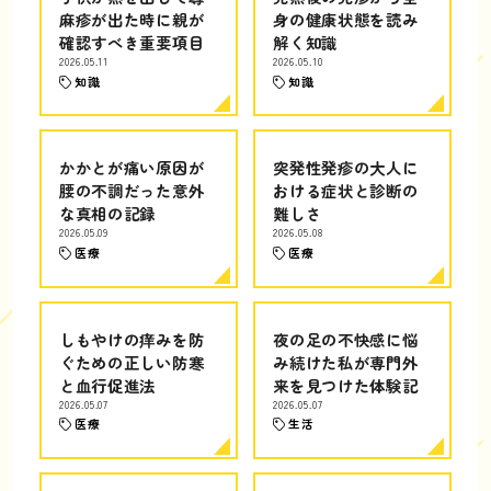
麻疹が出た時に親が
身の健康状態を読み
確認すべき重要項目
解く知識
2026.05.11
2026.05.10
知識
知識
かかとが痛い原因が
突発性発疹の大人に
腰の不調だった意外
おける症状と診断の
な真相の記録
難しさ
2026.05.09
2026.05.08
医療
医療
しもやけの痒みを防
夜の足の不快感に悩
ぐための正しい防寒
み続けた私が専門外
と血行促進法
来を見つけた体験記
2026.05.07
2026.05.07
医療
生活