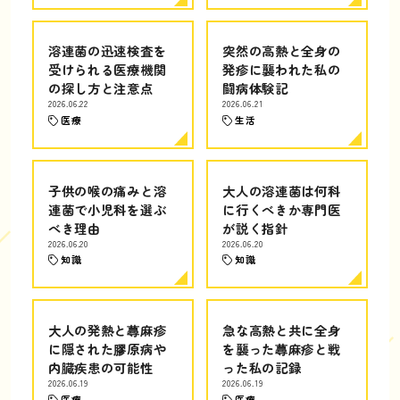
溶連菌の迅速検査を
突然の高熱と全身の
受けられる医療機関
発疹に襲われた私の
の探し方と注意点
闘病体験記
2026.06.22
2026.06.21
医療
生活
子供の喉の痛みと溶
大人の溶連菌は何科
連菌で小児科を選ぶ
に行くべきか専門医
べき理由
が説く指針
2026.06.20
2026.06.20
知識
知識
大人の発熱と蕁麻疹
急な高熱と共に全身
に隠された膠原病や
を襲った蕁麻疹と戦
内臓疾患の可能性
った私の記録
2026.06.19
2026.06.19
医療
医療