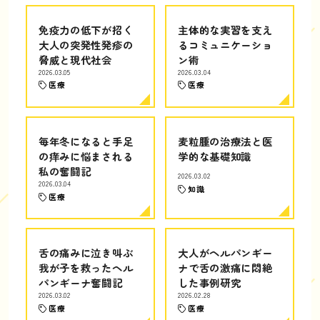
免疫力の低下が招く
主体的な実習を支え
大人の突発性発疹の
るコミュニケーショ
脅威と現代社会
ン術
2026.03.05
2026.03.04
医療
医療
毎年冬になると手足
麦粒腫の治療法と医
の痒みに悩まされる
学的な基礎知識
私の奮闘記
2026.03.02
2026.03.04
知識
医療
舌の痛みに泣き叫ぶ
大人がヘルパンギー
我が子を救ったヘル
ナで舌の激痛に悶絶
パンギーナ奮闘記
した事例研究
2026.03.02
2026.02.28
医療
医療