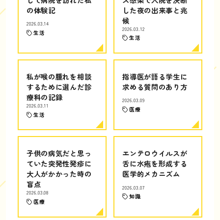
の体験記
した夜の出来事と兆
候
2026.03.14
2026.03.12
生活
生活
私が喉の腫れを相談
指導医が語る学生に
するために選んだ診
求める質問のあり方
療科の記録
2026.03.09
2026.03.11
医療
生活
子供の病気だと思っ
エンテロウイルスが
ていた突発性発疹に
舌に水疱を形成する
大人がかかった時の
医学的メカニズム
盲点
2026.03.07
2026.03.08
知識
医療