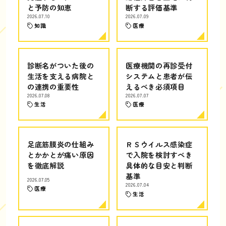
と予防の知恵
断する評価基準
2026.07.10
2026.07.09
知識
医療
診断名がついた後の
医療機関の再診受付
生活を支える病院と
システムと患者が伝
の連携の重要性
えるべき必須項目
2026.07.08
2026.07.07
生活
医療
足底筋膜炎の仕組み
ＲＳウイルス感染症
とかかとが痛い原因
で入院を検討すべき
を徹底解説
具体的な目安と判断
基準
2026.07.05
2026.07.04
医療
生活