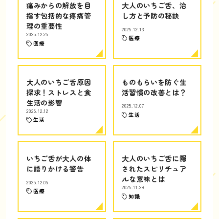
痛みからの解放を目
大人のいちご舌、治
指す包括的な疼痛管
し方と予防の秘訣
理の重要性
2025.12.13
2025.12.25
医療
医療
大人のいちご舌原因
ものもらいを防ぐ生
探求！ストレスと食
活習慣の改善とは？
生活の影響
2025.12.07
2025.12.12
生活
生活
いちご舌が大人の体
大人のいちご舌に隠
に語りかける警告
されたスピリチュア
ルな意味とは
2025.12.05
2025.11.29
医療
知識