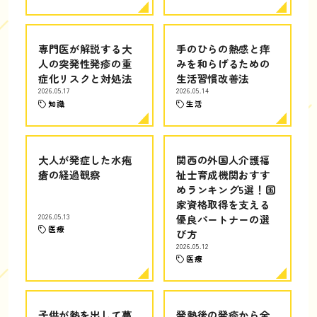
専門医が解説する大
手のひらの熱感と痒
人の突発性発疹の重
みを和らげるための
症化リスクと対処法
生活習慣改善法
2026.05.17
2026.05.14
知識
生活
大人が発症した水疱
関西の外国人介護福
瘡の経過観察
祉士育成機関おすす
めランキング5選！国
家資格取得を支える
2026.05.13
優良パートナーの選
医療
び方
2026.05.12
医療
子供が熱を出して蕁
発熱後の発疹から全