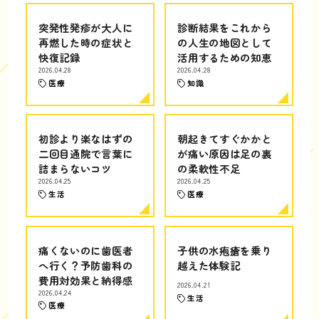
突発性発疹が大人に
診断結果をこれから
再燃した時の症状と
の人生の地図として
快復記録
活用するための知恵
2026.04.28
2026.04.28
医療
知識
初診より楽なはずの
朝起きてすぐかかと
二回目通院で言葉に
が痛い原因は足の裏
詰まらないコツ
の柔軟性不足
2026.04.25
2026.04.25
生活
医療
痛くないのに歯医者
子供の水疱瘡を乗り
へ行く？予防歯科の
越えた体験記
費用対効果と納得感
2026.04.21
2026.04.24
生活
医療