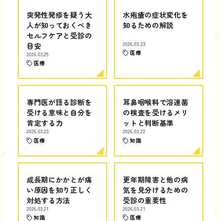
突発性発疹を疑う大
水疱瘡の症状変化を
人が知っておくべき
知るための解説
セルフケアと受診の
目安
2026.03.23
医療
2026.03.25
医療
専門医が語る診断を
耳鼻咽喉科で溶連菌
受ける意味と自分を
の検査を受けるメリ
肯定する力
ットと判断基準
2026.03.23
2026.03.22
医療
知識
成長期にかかとが痛
更年期障害と他の病
い原因を知り正しく
気を見分けるための
対処する方法
受診の重要性
2026.03.21
2026.03.21
知識
医療