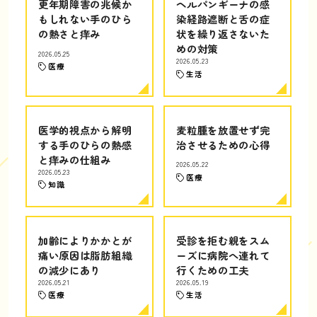
更年期障害の兆候か
ヘルパンギーナの感
もしれない手のひら
染経路遮断と舌の症
の熱さと痒み
状を繰り返さないた
めの対策
2026.05.25
2026.05.23
医療
生活
医学的視点から解明
麦粒腫を放置せず完
する手のひらの熱感
治させるための心得
と痒みの仕組み
2026.05.22
2026.05.23
医療
知識
加齢によりかかとが
受診を拒む親をスム
痛い原因は脂肪組織
ーズに病院へ連れて
の減少にあり
行くための工夫
2026.05.21
2026.05.19
医療
生活