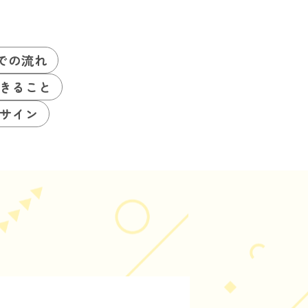
での流れ
きること
サイン