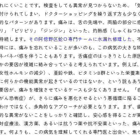
れにくいことです。検査をしても異常が見つからないため、「
付けられてしまい、ドクターショッピングを繰り返す方も少な
的なパターンがあります。痛みは、舌の先端や、両脇の部分に
リ」「ピリピリ」「ジンジン」といった、灼熱感（しゃくねつ
持続します。
その阿倍野区蛇口専門チームに水漏れ修理した
、
時には、痛みを忘れていることが多いのも、この病気の大きな
ネバネバ感を伴うこともあります。舌痛症のはっきりとした原
かの要因が複雑に絡み合っていると考えられています。例えば
女性ホルモンの減少）、亜鉛や鉄、ビタミンB群といった栄養
に何らかの機能異常が起きているのではないか、という説もあ
要因が、痛みを増強させているケースも少なくありません。「
がん恐怖症）が、さらに痛みを悪化させるという悪循環に陥る
わけではなく、多角的なアプローチが必要となります。まず、
的な異常がないことをしっかりと確認し、安心感を得ることが
対症療法、漢方薬、あるいは抗うつ薬や抗不安薬といった、痛
す。何よりも、この病気を理解してくれる専門医と出会い、焦