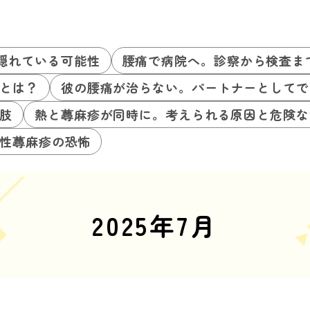
隠れている可能性
腰痛で病院へ。診察から検査ま
とは？
彼の腰痛が治らない。パートナーとしてで
肢
熱と蕁麻疹が同時に。考えられる原因と危険な
性蕁麻疹の恐怖
2025年7月