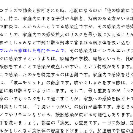
コプラズマ肺炎と診断された時、心配になるのが「他の家族に
う。特に、家庭内に小さな子供や高齢者、持病のある方がいる
マ肺炎は、人から人へとうつる感染症ですが、その感染力や感
ることで、家庭内での感染拡大のリスクを最小限に抑えること
咳やくしゃみなどで飛び散る飛沫に含まれる病原体を吸い込む
ブルから修理した専門チームで
、その感染力はインフルエンザ
ぐに感染するというよりは、家庭内や学校、職場といった、比
接触をすることで感染が成立しやすい、という特徴があります。
こで感染したのかを特定するのは困難です。家庭内で感染を防
は、「咳エチケット」の徹底です。咳やくしゃみをする際は、
囲に飛び散らないようにします。そして、最も重要なのが「マ
家の中でもマスクをして過ごすことが、家族への感染を防ぐ上
対策としては、「手洗い・うがい」の励行が基本です。患者さ
ノブやリモコンなどから、接触感染が広がる可能性もあります
手を洗いましょう。部屋の「換気」も重要です。一日に数回、
るかもしれない病原体の密度を下げましょう。加湿器で部屋の