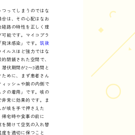
うつってしまうのではな
場合は、その心配はなお
染経路の特性を正しく理
が可能です。マイコプラ
「飛沫感染」です。
筑後
ウイルスほど強力ではな
較的閉鎖された空間で、
潜伏期間が2〜3週間と
ぐために、まず患者さん
ティッシュや腕の内側で
スクの着用」です。咳の
で非常に効果的です。ま
んが咳を手で押さえた
。帰宅時や食事の前に
窓を開けて空気の入れ替
湿度を適切に保つこと