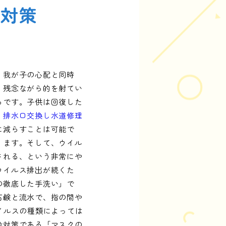
染対策
、我が子の心配と同時
、残念ながら的を射てい
らです。子供は回復した
。
排水口交換し水道修理
に減らすことは可能で
ります。そして、ウイル
される、という非常にや
ウイルス排出が続くた
の徹底した手洗い」で
石鹸と流水で、指の間や
イルスの種類によっては
染対策である「マスクの