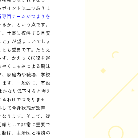
るポイントは二つありま
所専門チームがつまりを
いるか、という点です。
す。仕事に復帰する目安
こと」が望ましいでしょ
ことも重要です。たとえ
らず、かえって回復を遅
咳やくしゃみによる飛沫
が、家庭内や職場、学校
ります。一般的に、有効
はかなり低下すると考え
なるわけではありませ
熱して全身状態が改善
となります。そして、復
配慮として非常に重要で
判断は、主治医と相談の