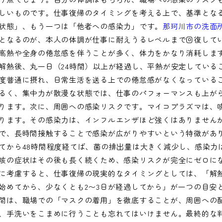
しいものです。仕事復帰のタイミングを考える上で、基準とな
状態」、もう一つは「他者への感染力」です。
那珂川市の洗面
となるのが、本人の体調が仕事に耐えうるレベルまで回復して
高熱や全身の倦怠感を伴うことが多く、体力をかなり消耗しま
解熱後、丸一日（24時間）以上が経過し、平熱が安定している
度普通に摂れ、日常生活を送る上での倦怠感がなくなっている
るく、集中力が散漫な状態では、仕事のパフォーマンスも上が
ります。次に、周囲への感染リスクです。マイコプラズマは、
ります。その感染力は、インフルエンザほど強くはありません
で、長時間接触することで感染が広がりやすいという特徴があ
てから48時間程度経てば、菌の排出量は大きく減少し、感染力
咳の症状はその後も長く続くため、感染リスクが完全にゼロに
に考慮すると、仕事復帰の現実的なタイミングとしては、「解
始めてから、少なくとも2〜3日が経過してから」が一つの目安
間は、職場での「マスクの着用」を徹底することが、周囲への
、手洗いをこまめに行うことも忘れてはいけません。最終的な