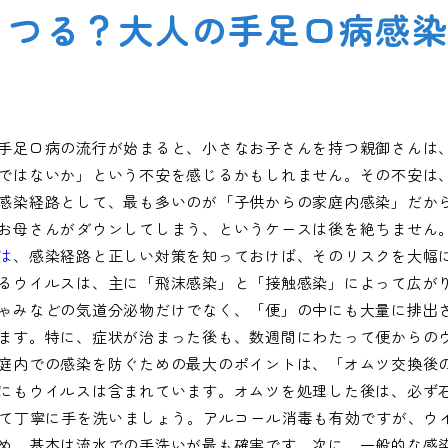
うつる？大人の手足口病感
手足口病の流行が始まると、小さなお子さんを持つ親御さんは
ではないか」という不安を感じるかもしれません。その不安は
感染経路として、最も多いのが「子供からの家庭内感染」だか
お母さんがダウンしてしまう、というケースは後を絶ちません
は
、感染経路と正しい対策を知っておけば、そのリスクを大幅
るウイルスは、主に「飛沫感染」と「接触感染」によって広が
ゃみなどの気道分泌物だけでなく、「便」の中にも大量に排出
ます。特に、症状が治まった後も、数週間にわたって便からの
庭内での感染を防ぐための最大のポイントは、「オムツ交換後
にもウイルスは含まれています。オムツを処理した後は、必ず
けて丁寧に手を洗いましょう。アルコール消毒も有効ですが、ウ
め、基本は流水での手洗いが最も確実です。次に、一般的な感